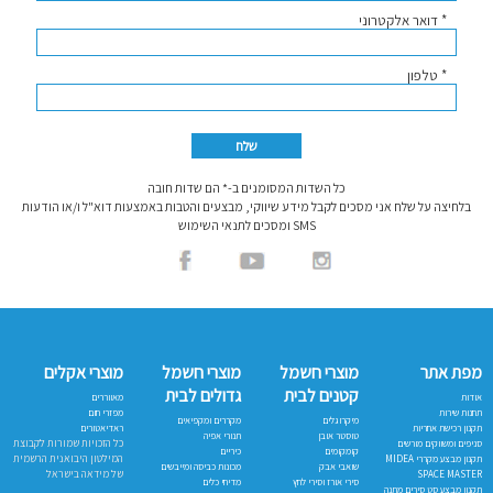
* דואר אלקטרוני
* טלפון
כל השדות המסומנים ב-* הם שדות חובה
בלחיצה על שלח אני מסכים לקבל מידע שיווקי, מבצעים והטבות באמצעות דוא"ל ו/או הודעות
SMS ומסכים לתנאי השימוש
מפת אתר
מוצרי חשמל
מוצרי חשמל
מוצרי אקלים
קטנים לבית
גדולים לבית
אודות
מאווררים
תחנות שירות
מפזרי חום
מיקרוגלים
מקררים ומקפיאים
תקנון רכישת אחריות
ראדיאטורים
טוסטר אובן
תנורי אפיה
כל הזכויות שמורות לקבוצת
סניפים ומשווקים מורשים
קומקומים
כיריים
המילטון היבואנית הרשמית
תקנון מבצע מקררי MIDEA
שואבי אבק
מכונות כביסה ומייבשים
של מידאה בישראל
SPACE MASTER
סירי אורז וסירי לחץ
מדיחי כלים
תקנון מבצע סט סירים מתנה