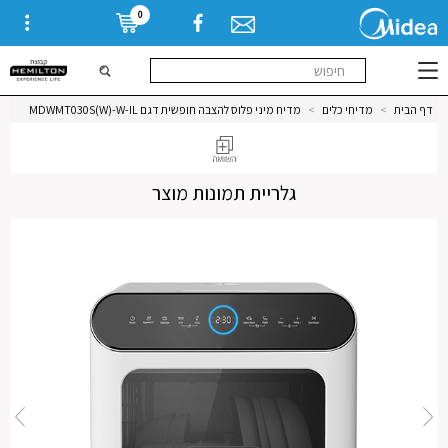
0
דף הבית
>
מדיחי כלים
>
מדיח מיני פלוס להצבה חופשית דגם MDWMT030S(W)-W-IL
גלריית תמונות מוצר