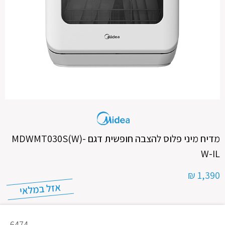
מדיח מיני פלוס להצבה חופשית דגם MDWMT030S(W)-
W-IL
1,390 ₪
מק"ט
6474