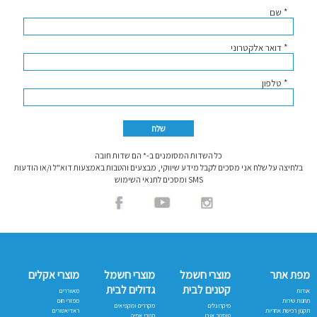
* שם
* דואר אלקטרוני
* טלפון
כל השדות המסומנים ב-* הם שדות חובה
בלחיצה על שלח אני מסכים לקבל מידע שיווקי, מבצעים והטבות באמצעות דוא"ל ו/או הודעות
SMS ומסכים לתנאי השימוש
מפת אתר
מוצרי חשמל
מוצרי חשמל
מוצרי אקלים
קטנים לבית
גדולים לבית
אודות
מאווררים
תחנות שירות
מפזרי חום
מיקרוגלים
מקררים ומקפיאים
תקנון רכישת אחריות
ראדיאטורים
טוסטר אובן
תנורי אפיה