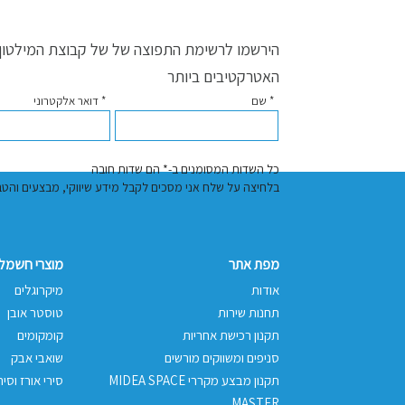
הירשמו לרשימת התפוצה של של קבוצת המילטון ו
האטרקטיבים ביותר
* שם
* דואר אלקטרוני
כל השדות המסומנים ב-* הם שדות חובה
בלחיצה על שלח אני מסכים לקבל מידע שיווקי, מבצעים והטבות באמצעות דוא"
מפת אתר
מוצרי חשמל 
אודות
מיקרוגלים
תחנות שירות
טוסטר אובן
תקנון רכישת אחריות
קומקומים
סניפים ומשווקים מורשים
שואבי אבק
תקנון מבצע מקררי MIDEA SPACE
סירי אורז וסיר
MASTER