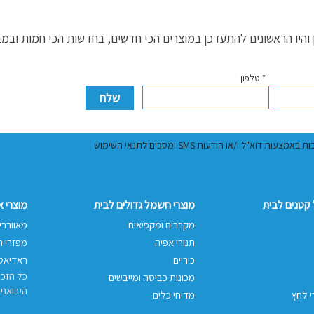
היו הראשונים להתעדכן במוצרים הכי חדשים, בחדשות הכי חמות ובמ
* טלפון
ל ו/או הודעות SMS ומסכים לתנאי השימוש
קטנים לבית
מוצרי חשמל גדולים לבית
מוצרי 
מקררים ומקפיאים
מאווררי
תנורי אפיה
מפזרי ח
כיריים
ראדיאטו
כל הזכו
מכונות כביסה ומייבשים
היבואני
י לחץ
מדיחי כלים