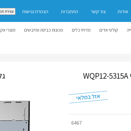
אודות
צור קשר
התחברות
הצהרת נגישות
עצירת תנו
יה
קולטי אדים
מדיחי כלים
מכונות כביסה ומייבשים
מוצרי אקל
גל
מק"ט
6467
מוצר