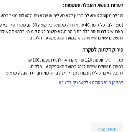
הערות בנושא ההובלה ותוספות:
הובלה מקומה 3 ומעלה בבניין ללא מעלית או שלא ניתן להעלות מוצר במעלית (לשיקול דעת המוביל)-
(מוצר לבן: כל קומה 40 ₪, מקרר/ מקפיא: כל קומה 80 ₪, מקרר סייד ביי סייד 80 ש"ח)
באם יש מדרגות ספירלה בתוך הבית,לא משנה כמה קומות- בהתאם לשיקול ה
התשלום ישולם ישירות לנהג במועד האספקה ע"י הלקוח.
פירוק דלתות למקרר:
מקרר רגיל תוספת 120 ₪ | מקרר 4 דלתות תוספת 160 ₪
התשלום ישולם ישירות לנהג במועד האספקה ע"י הלקוח.
ההובלה אינה כוללת עבודת מנוף - יש לבדוק מול חברת ההובלה מראש
לתקנון פינוי פסולת אלקטרונית לחץ כאן
מפרט טכני