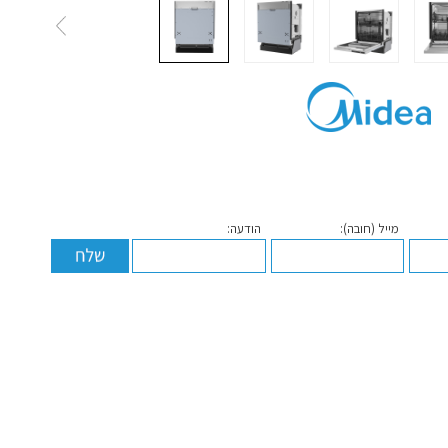
מייל (חובה):
הודעה: