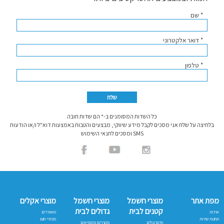
* שם
* דואר אלקטרוני
* טלפון
כל השדות המסומנים ב-* הם שדות חובה
בלחיצה על שלח אני מסכים לקבל מידע שיווקי, מבצעים והטבות באמצעות דוא"ל ו/או הודעות
SMS ומסכים לתנאי השימוש
מפת אתר
מוצרי חשמל
מוצרי חשמל
מוצרי אקלים
קטנים לבית
גדולים לבית
אודות
מאווררים
תחנות שירות
מפזרי חום
מיקרוגלים
מקררים ומקפיאים