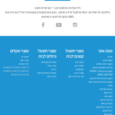
כל השדות המסומנים ב-* הם שדות חובה
בלחיצה על שלח אני מסכים לקבל מידע שיווקי, מבצעים והטבות באמצעות דוא"ל ו/או הודעות
SMS ומסכים לתנאי השימוש
מפת אתר
מוצרי חשמל
מוצרי חשמל
מוצרי אקלים
קטנים לבית
גדולים לבית
אודות
מאווררים
תחנות שירות
מפזרי חום
מיקרוגלים
מקררים ומקפיאים
תקנון רכישת אחריות
ראדיאטורים
טוסטר אובן
תנורי אפיה
כל הזכויות שמורות לקבוצת
סניפים ומשווקים מורשים
קומקומים
כיריים
המילטון היבואנית הרשמית
תקנון מבצע מקררי MIDEA
שואבי אבק
מכונות כביסה ומייבשים
של מידאה בישראל
SPACE MASTER
סירי אורז וסירי לחץ
מדיחי כלים
תקנון מבצע סט סירים מתנה
תקנון מבצע מגהץ קיטור עומד
מתנה
תצוגות ועודפים
יצירת קשר
תקנון אתר
מדיניות פרטיות
הצהרת נגישות
מדיניות ביטול עסקה
ביטול עסקה
מפת האתר