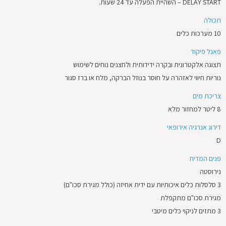
DELAY START – השהיית הפעלה עד 24 שעות.
תכולה
10 מערכות כלים
פאנל פיקוד
תצוגה אלקטרונית ובקרה ידידותית ולחצנים נוחים לשימוש
נוריות חיווי לאזהרה על חוסר בנוזל הברקה, מלח או ברז סגור
צריכת מים
8 ליטר למחזור מלא
דירוג אנרגיה אירופאי
D
פנים המדיח
נירוסטה
3 סלסלות כלים איכותיות עם ידית אחיזה (כולל מגירת סכו"ם)
מגירת סכו"ם מתקפלת
3 מתזים לניקוי כלים מיטבי