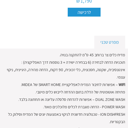
1,790 ₪
ישן
בכפוף
לתקנון
מפרט טכני
מדיח כלים צר ברוחב 45 ס"מ להתקנה בנויה.
תוכניות הדחה לבחירה (6 בבחירה ישירה + 3 נוספות דרך האפליקציה) :
אינטנסיבית, שקטה, חסכונית, כלי זכוכית, 90 דקות, הדחה מהירה, היגיינית, ניקוי
עצמי.
WIFI
– אפשרות לחיבור המדיח לאפליקציית SMART HOME של MIDEA.
פתיחה אוטומטית של הדלת בתום ההדחה לייבוש כלים מיטבי.
DUAL ZONE WASH – אפשרות להדחת סלסלה עליונה או תחתונה בלבד.
POWER WASH - הדחה מוגברת לכלים מלוכלכים מאוד.
ION DISHFRESH - טכנולוגיה חדשנית לניקוי באמצעות יונים של המדיח וסילוק כל
הבקטריות.