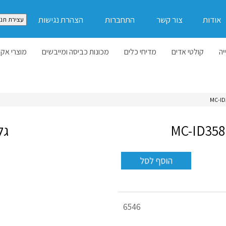
אודות
צור קשר
התחברות
הצהרת נגישות
עצירת תנו
יה
קולטי אדים
מדיחי כלים
מכונות כביסה ומייבשים
מוצרי אקל
גל
מק"ט
6546
מוצר