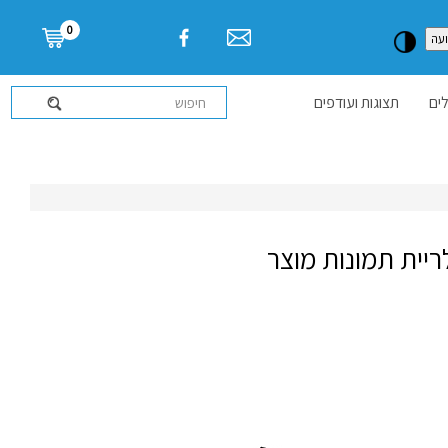
דלג לתוכן העמוד
0
עה
ים
תצוגות ועודפים
ריית תמונות מוצר