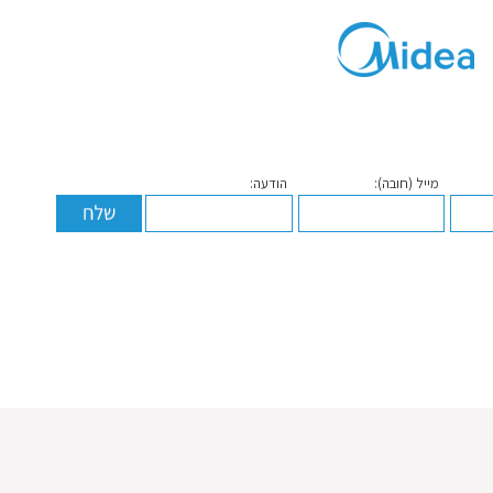
מייל (חובה):
הודעה: