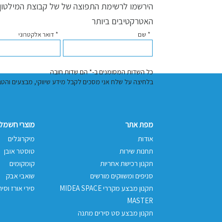
הירשמו לרשימת התפוצה של של קבוצת המילטון ו
האטרקטיבים ביותר
* שם
* דואר אלקטרוני
כל השדות המסומנים ב-* הם שדות חובה
בלחיצה על שלח אני מסכים לקבל מידע שיווקי, מבצעים והטבות באמצעות דוא"
מפת אתר
מוצרי חשמל 
אודות
מיקרוגלים
תחנות שירות
טוסטר אובן
תקנון רכישת אחריות
קומקומים
סניפים ומשווקים מורשים
שואבי אבק
תקנון מבצע מקררי MIDEA SPACE
סירי אורז וסיר
MASTER
תקנון מבצע סט סירים מתנה