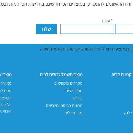
היו הראשונים להתעדכן במוצרים הכי חדשים, בחדשות הכי חמות ובמ
* טלפון
ל ו/או הודעות SMS ומסכים לתנאי השימוש
קטנים לבית
מוצרי חשמל גדולים לבית
מוצרי 
מקררים ומקפיאים
מאווררי
תנורי אפיה
מפזרי ח
כיריים
ראדיאטו
כל הזכו
מכונות כביסה ומייבשים
היבואני
י לחץ
מדיחי כלים