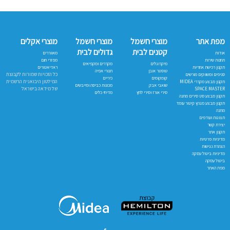
מפת אתר
מוצרי חשמל
מוצרי חשמל
מוצרי אקלים
קטנים לבית
גדולים לבית
אודות
מאווררים
תחנות שירות
מפזרי חום
מיקרוגלים
מקררים ומקפיאים
תקנון רכישת אחריות
ראדיאטורים
טוסטר אובן
תנורי אפיה
כל הזכויות שמורות לקבוצת
סניפים ומשווקים מורשים
קומקומים
כיריים
המילטון היבואנית הרשמית
תקנון מבצע מקררי MIDEA
שואבי אבק
מכונות כביסה ומייבשים
של מידאה בישראל
SPACE MASTER
סירי אורז וסירי לחץ
מדיחי כלים
תקנון מבצע סט סירים מתנה
תקנון מבצע מגהץ קיטור עומד
מתנה
תצוגות ועודפים
יצירת קשר
תקנון אתר
מדיניות פרטיות
הצהרת נגישות
מדיניות ביטול עסקה
ביטול עסקה
מפת האתר