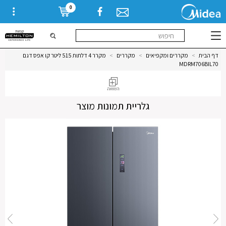
0
דף הבית
>
מקררים ומקפיאים
>
מקררים
>
מקרר 4 דלתות 515 ליטר קו אפס דגם
MDRM706BIL70
גלריית תמונות מוצר