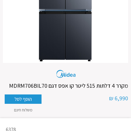
מקרר 4 דלתות 515 ליטר קו אפס דגם MDRM706BIL70
6,990 ₪
משלוח חינם
מק"ט
6378