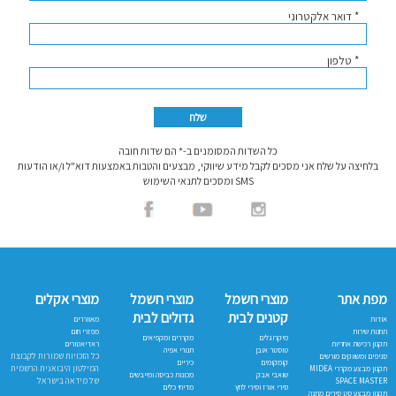
* דואר אלקטרוני
* טלפון
כל השדות המסומנים ב-* הם שדות חובה
בלחיצה על שלח אני מסכים לקבל מידע שיווקי, מבצעים והטבות באמצעות דוא"ל ו/או הודעות
SMS ומסכים לתנאי השימוש
מפת אתר
מוצרי חשמל
מוצרי חשמל
מוצרי אקלים
קטנים לבית
גדולים לבית
אודות
מאווררים
תחנות שירות
מפזרי חום
מיקרוגלים
מקררים ומקפיאים
תקנון רכישת אחריות
ראדיאטורים
טוסטר אובן
תנורי אפיה
כל הזכויות שמורות לקבוצת
סניפים ומשווקים מורשים
קומקומים
כיריים
המילטון היבואנית הרשמית
תקנון מבצע מקררי MIDEA
שואבי אבק
מכונות כביסה ומייבשים
של מידאה בישראל
SPACE MASTER
סירי אורז וסירי לחץ
מדיחי כלים
תקנון מבצע סט סירים מתנה