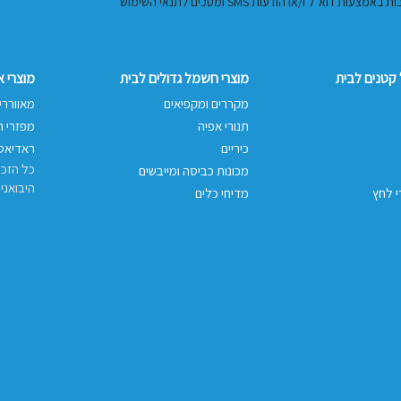
ל ו/או הודעות SMS ומסכים לתנאי השימוש
קטנים לבית
מוצרי חשמל גדולים לבית
מוצרי 
מקררים ומקפיאים
מאווררי
תנורי אפיה
מפזרי ח
כיריים
ראדיאטו
כל הזכו
מכונות כביסה ומייבשים
היבואני
י לחץ
מדיחי כלים