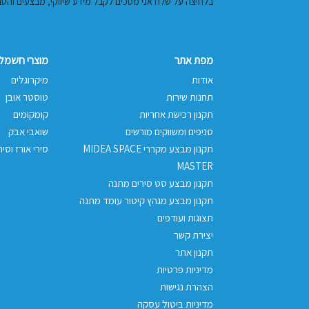
בלחיצה על שלח אני מסכים לקבל מידע שיווקי, מבצעים והטבות באמצעות דוא"
מפת אתר
מוצרי חשמל 
אודות
מיקרוגלים
תחנות שירות
טוסטר אובן
תקנון רכישת אחריות
קומקומים
סניפים ומשווקים מורשים
שואבי אבק
תקנון מבצע מקררי MIDEA SPACE
סירי אורז וסיר
MASTER
תקנון מבצע סט סירים מתנה
תקנון מבצע מגהץ קיטור עומד מתנה
תצוגות ועודפים
יצירת קשר
תקנון אתר
מדיניות פרטיות
הצהרת נגישות
מדיניות ביטול עסקה