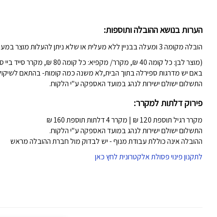
הערות בנושא ההובלה ותוספות:
הובלה מקומה 3 ומעלה בבניין ללא מעלית או שלא ניתן להעלות מוצר במעלית (לשיקול דעת המוביל)-
(מוצר לבן: כל קומה 40 ₪, מקרר/ מקפיא: כל קומה 80 ₪, מקרר סייד ביי סייד 80 ש"ח)
באם יש מדרגות ספירלה בתוך הבית,לא משנה כמה קומות- בהתאם לשיקול ה
התשלום ישולם ישירות לנהג במועד האספקה ע"י הלקוח.
פירוק דלתות למקרר:
מקרר רגיל תוספת 120 ₪ | מקרר 4 דלתות תוספת 160 ₪
התשלום ישולם ישירות לנהג במועד האספקה ע"י הלקוח.
ההובלה אינה כוללת עבודת מנוף - יש לבדוק מול חברת ההובלה מראש
לתקנון פינוי פסולת אלקטרונית לחץ כאן