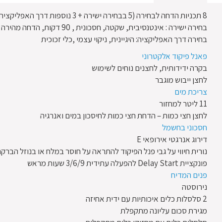
8 תכניות הדחה לבחירה (5 בבחירה ישירה + 3 נוספות דרך האפליקציה) –
בחירה ישירה : אינטנסיבית, שקטה, חסכונית , 90 דקות, הדחה מהירה
בחירה דרך האפליקציה: היגיינית, ניקוי עצמי ,כלי זכוכית
פאנל פיקוד אלקטרוני
בקרה ידידותית, לחצנים נוחים לשימוש
לחצן ייבוש מוגבר
צריכת מים
11 ליטר למחזור
לחצן חצי כמות – הדחת חצי כמות לחיסכון במים ואנרגיה
חסכוני בחשמל
דירוג אנרגטי אירופאי E
נורית חיווי על גבי פנל הפיקוד להתראה על חוסר במלח או בנוזל הברק
פונקציית Delay Start להפעלה עתידית 3/6/9 שעות מראש
פנים המדיח
נירוסטה
2 סלסלות כלים איכותיות עם ידית אחיזה
מגירת סכום עליונה מתקפלת