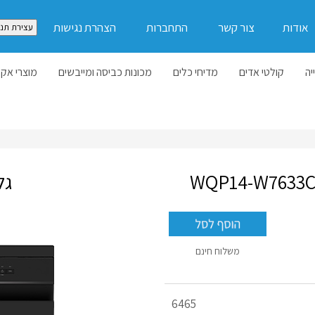
אודות
צור קשר
התחברות
הצהרת נגישות
עצירת תנו
יה
קולטי אדים
מדיחי כלים
מכונות כביסה ומייבשים
מוצרי אקל
גל
משלוח חינם
מק"ט
6465