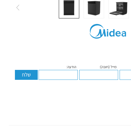
מייל (חובה):
הודעה: