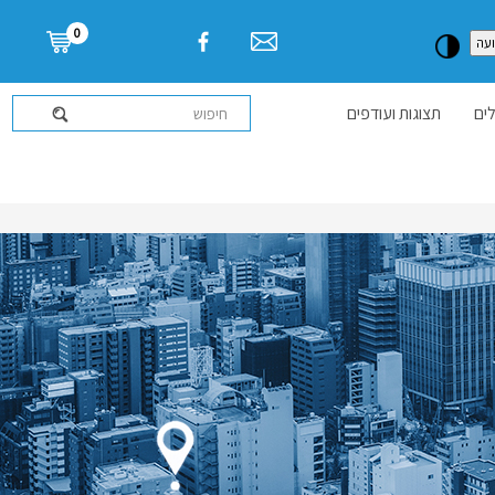
דלג לתוכן העמוד
0
עה
ים
תצוגות ועודפים