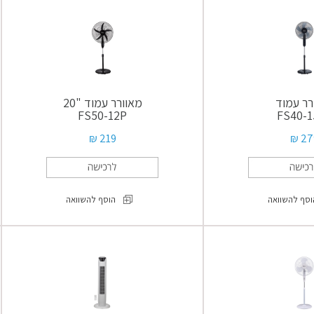
עמוד
מגדל
"16
עם
FS40-
שלט
FZ10-
23M
18TRB
רר עמוד
מאוורר עמוד "20
FS50-12P
FS40-1
219 ₪
279
וסף להשוואה
הוסף להשוואה
מאוורר
מאוורר
עמוד
עמוד
"20
FS40-
FS50-
15FR
12P