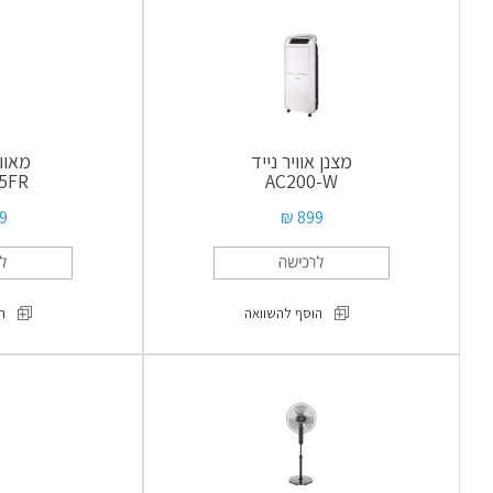
ומטהר
אוויר
BLADLESS
FAN
מצנן אוויר נייד
מאוו
5FR
AC200-W
 ₪
899 ₪
הוסף להשוואה
ה
מצנן
אוויר
נייד
AC200-
W