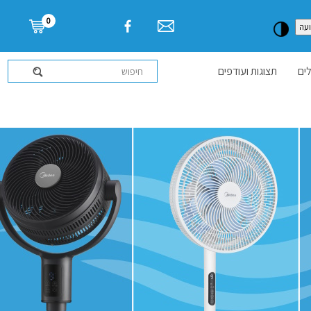
דלג לתוכן העמוד
0
עה
ים
תצוגות ועודפים