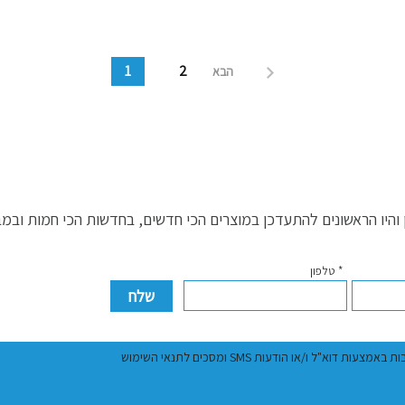
"14
"16
FS35-
FS40-
26XRD
25JA
1
2
הבא
היו הראשונים להתעדכן במוצרים הכי חדשים, בחדשות הכי חמות ובמ
* טלפון
ל ו/או הודעות SMS ומסכים לתנאי השימוש