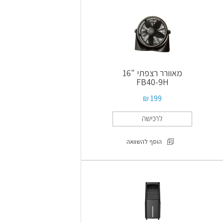
לחימום
וקירור
NTH22-
23AR
מאוורר רצפתי "16
FB40-9H
199 ₪
הוסף להשוואה
מאוורר
רצפתי
"16
FB40-
9H