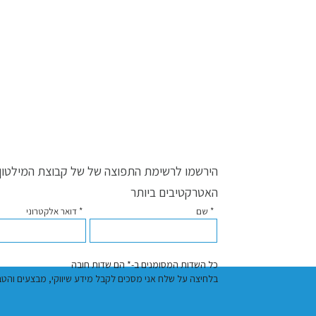
טורבו
FG15-
24JR
הירשמו לרשימת התפוצה של של קבוצת המילטון ו
האטרקטיבים ביותר
* שם
* דואר אלקטרוני
כל השדות המסומנים ב-* הם שדות חובה
בלחיצה על שלח אני מסכים לקבל מידע שיווקי, מבצעים והטבות באמצעות דוא"