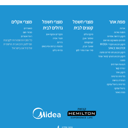
מפת אתר
מוצרי חשמל
מוצרי חשמל
מוצרי אקלים
קטנים לבית
גדולים לבית
אודות
מאווררים
תחנות שירות
מפזרי חום
מיקרוגלים
מקררים ומקפיאים
תקנון רכישת אחריות
ראדיאטורים
טוסטר אובן
תנורי אפיה
כל הזכויות שמורות לקבוצת
סניפים ומשווקים מורשים
קומקומים
כיריים
המילטון היבואנית הרשמית
תקנון מבצע מקררי MIDEA
שואבי אבק
מכונות כביסה ומייבשים
של מידאה בישראל
SPACE MASTER
סירי אורז וסירי לחץ
מדיחי כלים
תקנון מבצע סט סירים מתנה
תקנון מבצע מגהץ קיטור עומד
מתנה
תצוגות ועודפים
יצירת קשר
תקנון אתר
מדיניות פרטיות
הצהרת נגישות
מדיניות ביטול עסקה
ביטול עסקה
מפת האתר
עקבו אחרינו