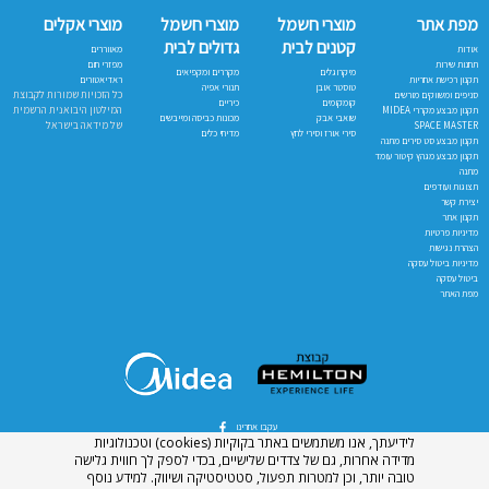
מפת אתר
מוצרי חשמל
מוצרי חשמל
מוצרי אקלים
קטנים לבית
גדולים לבית
אודות
מאווררים
תחנות שירות
מפזרי חום
מיקרוגלים
מקררים ומקפיאים
תקנון רכישת אחריות
ראדיאטורים
טוסטר אובן
תנורי אפיה
כל הזכויות שמורות לקבוצת
סניפים ומשווקים מורשים
קומקומים
כיריים
המילטון היבואנית הרשמית
תקנון מבצע מקררי MIDEA
שואבי אבק
מכונות כביסה ומייבשים
של מידאה בישראל
SPACE MASTER
סירי אורז וסירי לחץ
מדיחי כלים
תקנון מבצע סט סירים מתנה
תקנון מבצע מגהץ קיטור עומד
מתנה
תצוגות ועודפים
יצירת קשר
תקנון אתר
מדיניות פרטיות
הצהרת נגישות
מדיניות ביטול עסקה
ביטול עסקה
מפת האתר
עקבו אחרינו
לידיעתך, אנו משתמשים באתר בקוקיות (cookies) וטכנולוגיות
מדידה אחרות, גם של צדדים שלישיים, בכדי לספק לך חווית גלישה
טובה יותר, וכן למטרות תפעול, סטטיסטיקה ושיווק. למידע נוסף