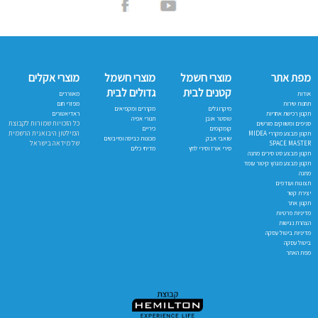
מפת אתר
מוצרי חשמל
מוצרי חשמל
מוצרי אקלים
קטנים לבית
גדולים לבית
אודות
מאווררים
תחנות שירות
מפזרי חום
מיקרוגלים
מקררים ומקפיאים
תקנון רכישת אחריות
ראדיאטורים
טוסטר אובן
תנורי אפיה
כל הזכויות שמורות לקבוצת
סניפים ומשווקים מורשים
קומקומים
כיריים
המילטון היבואנית הרשמית
תקנון מבצע מקררי MIDEA
שואבי אבק
מכונות כביסה ומייבשים
של מידאה בישראל
SPACE MASTER
סירי אורז וסירי לחץ
מדיחי כלים
תקנון מבצע סט סירים מתנה
תקנון מבצע מגהץ קיטור עומד
מתנה
תצוגות ועודפים
יצירת קשר
תקנון אתר
מדיניות פרטיות
הצהרת נגישות
מדיניות ביטול עסקה
ביטול עסקה
מפת האתר