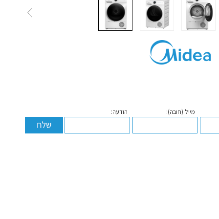
מייל (חובה):
הודעה: