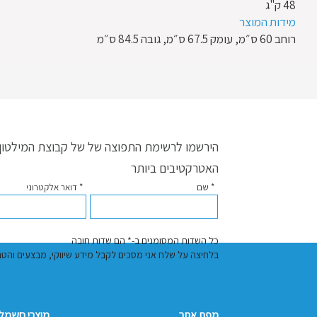
48 ק"ג
מידות המוצר
רוחב 60 ס״מ, עומק 67.5 ס״מ, גובה 84.5 ס״מ
הירשמו לרשימת התפוצה של של קבוצת המילטון ו
האטרקטיבים ביותר
* שם
* דואר אלקטרוני
כל השדות המסומנים ב-* הם שדות חובה
בלחיצה על שלח אני מסכים לקבל מידע שיווקי, מבצעים והטבות באמצעות דוא"
מפת אתר
מוצרי חשמל 