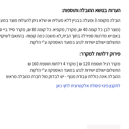
הערות בנושא ההובלה ותוספות:
הובלה מקומה 3 ומעלה בבניין ללא מעלית או שלא ניתן להעלות מוצר במעלית (לשיקול דעת המוביל)-
(מוצר לבן: כל קומה 40 ₪, מקרר/ מקפיא: כל קומה 80 ₪, מקרר סייד ביי סייד 80 ש"ח)
באם יש מדרגות ספירלה בתוך הבית,לא משנה כמה קומות- בהתאם לשיקול ה
התשלום ישולם ישירות לנהג במועד האספקה ע"י הלקוח.
פירוק דלתות למקרר:
מקרר רגיל תוספת 120 ₪ | מקרר 4 דלתות תוספת 160 ₪
התשלום ישולם ישירות לנהג במועד האספקה ע"י הלקוח.
ההובלה אינה כוללת עבודת מנוף - יש לבדוק מול חברת ההובלה מראש
לתקנון פינוי פסולת אלקטרונית לחץ כאן