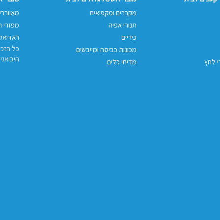
מקררים ומקפיאים
מאווררי
תנורי אפיה
מפזרי ח
כיריים
ראדיאטו
כל הזכו
מכונות כביסה ומייבשים
היבואני
י לחץ
מדיחי כלים