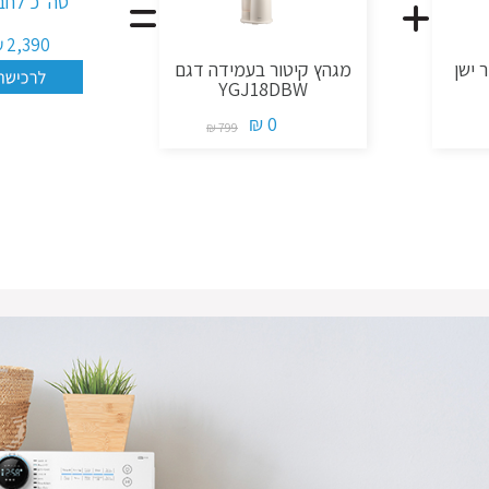
סה"כ לחב
2,390 ₪
 ישן
מגהץ קיטור בעמידה דגם
YGJ18DBW
0 ₪
799 ₪