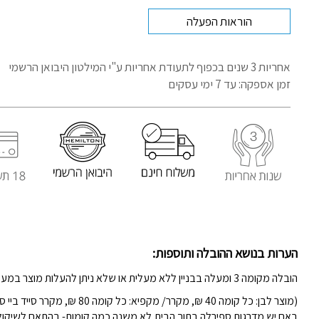
הוראות הפעלה
אחריות 3 שנים בכפוף לתעודת אחריות
ע"י המילטון היבואן הרשמי
זמן אספקה: עד 7 ימי עסקים
הערות בנושא ההובלה ותוספות:
הובלה מקומה 3 ומעלה בבניין ללא מעלית או שלא ניתן להעלות מוצר במעלית (לשיקול דעת המוביל)-
(מוצר לבן: כל קומה 40 ₪, מקרר/ מקפיא: כל קומה 80 ₪, מקרר סייד ביי סייד 80 ש"ח)
באם יש מדרגות ספירלה בתוך הבית,לא משנה כמה קומות- בהתאם לשיקול ה