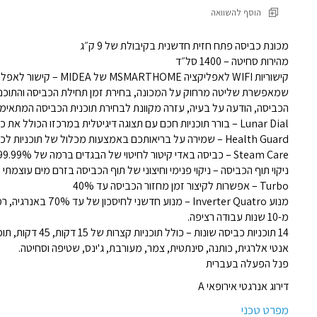
הוסף להשוואה
מכונת כביסה פתח חזית חדשנית בקיבולת של 9 ק״ג
מהירות סחיטה – 1400 סל״ד
קישוריות WIFI לאפליקציה HOME
שמאפשרת שליטה מרחוק על המכונה, בחירת זמן תחילת הכביסה והתוכנית
הכביסה, הודעה על בעיה, עזרה מקוונת לבחירת תוכנית הכביסה המתאימה 
Lunar Dial – בורר תוכניות חכם עם תצוגה דיגיטלית במרכזו הכולל את כל נתוני תוכנית הכביסה שנבחרה.
Health Guard – שמירה על בריאותכם באמצעות מכלול של תוכניות לכביסה באדים וניקוי וחיטוי התוף.
Steam Care – כביסה באדי קיטור לחיטוי של הבגדים ברמה של 99.99% !
ניקוי תוף הכביסה – ניקוי פנימי וחיצוני של תוף הכביסה בזרם מים עוצמתי של C90° וחיטוי מי
Turbo – אפשרות לקיצור זמן מחזור הכביסה עד 40%
מנוע Inverter Quatro – מנ
מ-10 שנות עבודה רציפה.
14 תוכניות כביסה שונות
אנטי אלרגית, כותנה, סינתטית, צמר, מעורבת, ג'ינס, שטיפה וסחיטה.
פנל הפעלה בעברית
דירוג אנרגטי אירופאי A
מפרט טכני