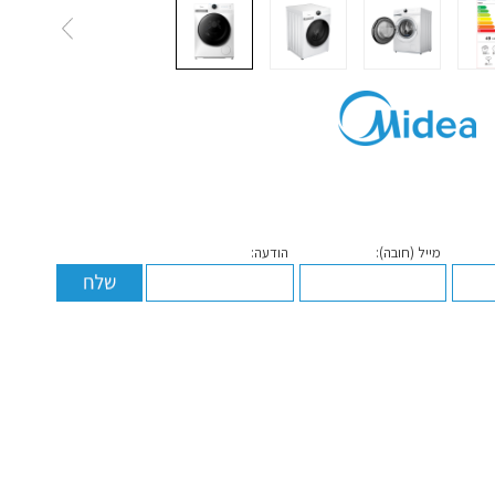
מייל (חובה):
הודעה: