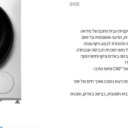
מק"ט
6435
מוצר
MSMART של MIDEA – קישור לאפליקציית הבית החכם של מידאה
, הודעה אוטומטית על סיום
ותזכורת לבצע ניקוי עצמי.
רבי.
וע חדשני לחיסכון של עד 70% באנרגיה, רמת רעש נמוכה ואורך חיים של יותר
 – כולל תוכניות קצרות של 15 דקות, 45 דקות, תוכנית חסכונית, כביסה באדים, תוכנית