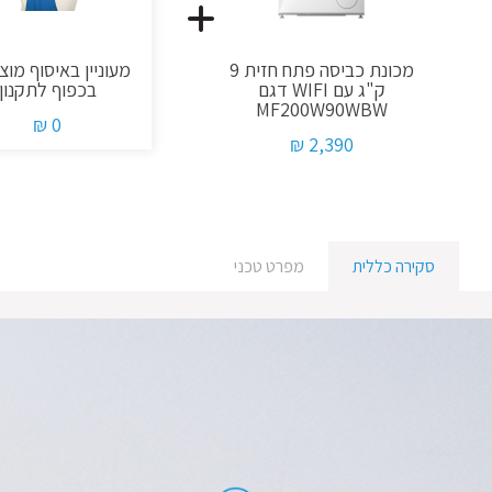
מכונת כביסה פתח חזית 9
מעוניין באיסוף מוצר
ק"ג עם WIFI דגם
בכפוף לתקנון
MF200W90WBW
0 ₪
2,390 ₪
סקירה כללית
מפרט טכני