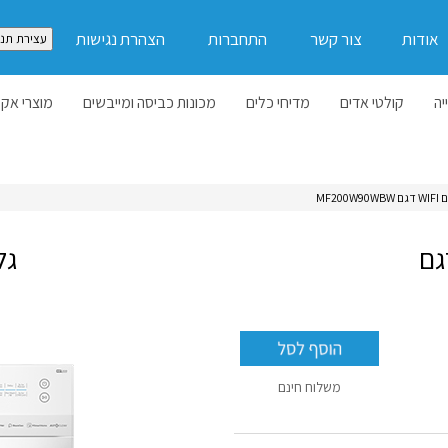
אודות
צור קשר
התחברות
הצהרת נגישות
עצירת תנו
יה
קולטי אדים
מדיחי כלים
מכונות כביסה ומייבשים
מוצרי אקל
 חזית 9 ק"ג עם WIFI דגם
גל
משלוח חינם