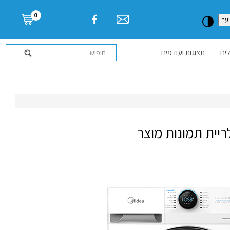
דלג לתוכן העמוד
0
עה
ים
תצוגות ועודפים
ריית תמונות מוצר