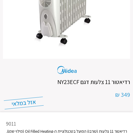
רדיאטור 11 צלעות דגם NY23ECF
349 ₪
מק"ט
9011
מוצר
רדיאטור 11 צלעות (טורבו) הפועל בטכנולוגיית ה-Oil Filled Heating (מילוי שמן).