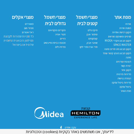
מפת אתר
מוצרי חשמל
מוצרי חשמל
מוצרי אקלים
קטנים לבית
גדולים לבית
אודות
מאווררים
תחנות שירות
מפזרי חום
מיקרוגלים
מקררים ומקפיאים
תקנון רכישת אחריות
ראדיאטורים
טוסטר אובן
תנורי אפיה
כל הזכויות שמורות לקבוצת
סניפים ומשווקים מורשים
קומקומים
כיריים
המילטון היבואנית הרשמית
תקנון מבצע מקררי MIDEA
שואבי אבק
מכונות כביסה ומייבשים
של מידאה בישראל
SPACE MASTER
סירי אורז וסירי לחץ
מדיחי כלים
תקנון מבצע סט סירים מתנה
תקנון מבצע מגהץ קיטור עומד
מתנה
תצוגות ועודפים
יצירת קשר
תקנון אתר
מדיניות פרטיות
הצהרת נגישות
מדיניות ביטול עסקה
ביטול עסקה
מפת האתר
עקבו אחרינו
לידיעתך, אנו משתמשים באתר בקוקיות (cookies) וטכנולוגיות