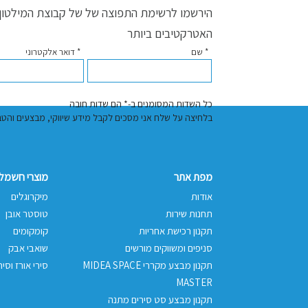
הירשמו לרשימת התפוצה של של קבוצת המילטון ו
האטרקטיבים ביותר
* שם
* דואר אלקטרוני
כל השדות המסומנים ב-* הם שדות חובה
בלחיצה על שלח אני מסכים לקבל מידע שיווקי, מבצעים והטבות באמצעות דוא"
מפת אתר
מוצרי חשמל 
אודות
מיקרוגלים
תחנות שירות
טוסטר אובן
תקנון רכישת אחריות
קומקומים
סניפים ומשווקים מורשים
שואבי אבק
תקנון מבצע מקררי MIDEA SPACE
סירי אורז וסיר
MASTER
תקנון מבצע סט סירים מתנה