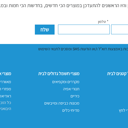
היו הראשונים להתעדכן במוצרים הכי חדשים, בחדשות הכי חמות ובמ
* טלפון
ל ו/או הודעות SMS ומסכים לתנאי השימוש
קטנים לבית
מוצרי חשמל גדולים לבית
מוצרי 
מקררים ומקפיאים
מאווררי
תנורי אפיה
מפזרי ח
כיריים
ראדיאטו
כל הזכו
מכונות כביסה ומייבשים
היבואני
י לחץ
מדיחי כלים