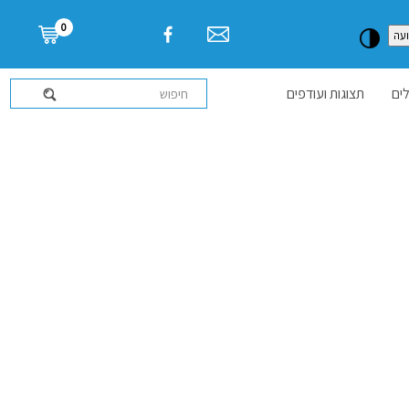
דלג לתוכן העמוד
0
עה
ים
תצוגות ועודפים