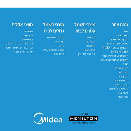
מפת אתר
מוצרי חשמל
מוצרי חשמל
מוצרי אקלים
קטנים לבית
גדולים לבית
אודות
מאווררים
תחנות שירות
מפזרי חום
מיקרוגלים
מקררים ומקפיאים
תקנון רכישת אחריות
ראדיאטורים
טוסטר אובן
תנורי אפיה
כל הזכויות שמורות לקבוצת
סניפים ומשווקים מורשים
קומקומים
כיריים
המילטון היבואנית הרשמית
תקנון מבצע מקררי MIDEA
שואבי אבק
מכונות כביסה ומייבשים
של מידאה בישראל
SPACE MASTER
סירי אורז וסירי לחץ
מדיחי כלים
תקנון מבצע סט סירים מתנה
תקנון מבצע מגהץ קיטור עומד
מתנה
תצוגות ועודפים
יצירת קשר
תקנון אתר
מדיניות פרטיות
הצהרת נגישות
מדיניות ביטול עסקה
ביטול עסקה
מפת האתר