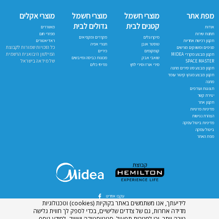
מפת אתר
מוצרי חשמל
מוצרי חשמל
מוצרי אקלים
קטנים לבית
גדולים לבית
אודות
מאווררים
תחנות שירות
מפזרי חום
מיקרוגלים
מקררים ומקפיאים
תקנון רכישת אחריות
ראדיאטורים
טוסטר אובן
תנורי אפיה
כל הזכויות שמורות לקבוצת
סניפים ומשווקים מורשים
קומקומים
כיריים
המילטון היבואנית הרשמית
תקנון מבצע מקררי MIDEA
שואבי אבק
מכונות כביסה ומייבשים
של מידאה בישראל
SPACE MASTER
סירי אורז וסירי לחץ
מדיחי כלים
תקנון מבצע סט סירים מתנה
תקנון מבצע מגהץ קיטור עומד
מתנה
תצוגות ועודפים
יצירת קשר
תקנון אתר
מדיניות פרטיות
הצהרת נגישות
מדיניות ביטול עסקה
ביטול עסקה
מפת האתר
עקבו אחרינו
לידיעתך, אנו משתמשים באתר בקוקיות (cookies) וטכנולוגיות
מדידה אחרות, גם של צדדים שלישיים, בכדי לספק לך חווית גלישה
טובה יותר, וכן למטרות תפעול, סטטיסטיקה ושיווק. למידע נוסף