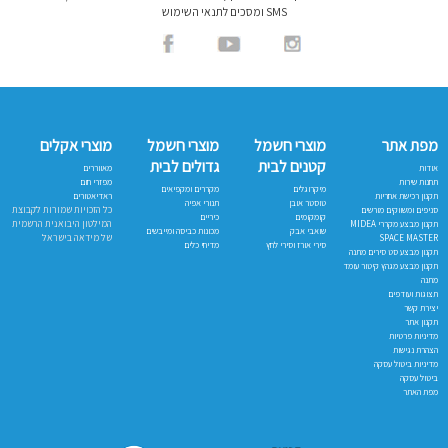
SMS ומסכים לתנאי השימוש
מפת אתר
מוצרי חשמל
מוצרי חשמל
מוצרי אקלים
קטנים לבית
גדולים לבית
אודות
מאווררים
תחנות שירות
מפזרי חום
מיקרוגלים
מקררים ומקפיאים
תקנון רכישת אחריות
ראדיאטורים
טוסטר אובן
תנורי אפיה
כל הזכויות שמורות לקבוצת
סניפים ומשווקים מורשים
קומקומים
כיריים
המילטון היבואנית הרשמית
תקנון מבצע מקררי MIDEA
שואבי אבק
מכונות כביסה ומייבשים
של מידאה בישראל
SPACE MASTER
סירי אורז וסירי לחץ
מדיחי כלים
תקנון מבצע סט סירים מתנה
תקנון מבצע מגהץ קיטור עומד
מתנה
תצוגות ועודפים
יצירת קשר
תקנון אתר
מדיניות פרטיות
הצהרת נגישות
מדיניות ביטול עסקה
ביטול עסקה
מפת האתר