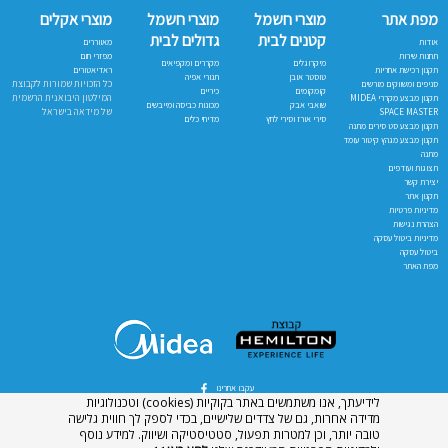
מפת אתר
מוצרי חשמל
מוצרי חשמל
מוצרי אקלים
קטנים לבית
גדולים לבית
אודות
מאווררים
תחנות שירות
מפזרי חום
מיקרוגלים
מקררים ומקפיאים
תקנון רכישת אחריות
ראדיאטורים
טוסטר אובן
תנורי אפיה
כל הזכויות שמורות לקבוצת
סניפים ומשווקים מורשים
קומקומים
כיריים
המילטון היבואנית הרשמית
תקנון מבצע מקררי MIDEA
שואבי אבק
מכונות כביסה ומייבשים
של מידאה בישראל
SPACE MASTER
סירי אורז וסירי לחץ
מדיחי כלים
תקנון מבצע סט סירים מתנה
תקנון מבצע מגהץ קיטור עומד
מתנה
תצוגות ועודפים
יצירת קשר
תקנון אתר
מדיניות פרטיות
הצהרת נגישות
מדיניות ביטול עסקה
ביטול עסקה
מפת האתר
עקבו אחרינו
לידיעתך, אנו משתמשים באתר בקוקיות (cookies) וטכנולוגיות
מדידה אחרות, גם של צדדים שלישיים, בכדי לספק לך חווית גלישה
טובה יותר, וכן למטרות תפעול, סטטיסטיקה ושיווק. למידע נוסף