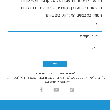
הירשמו לרשימת התפוצה של של קבוצת המילטון והיו
הראשונים להתעדכן במוצרים הכי חדשים, בחדשות הכי
חמות ובמבצעים האטרקטיבים ביותר
* שם
* דואר אלקטרוני
* טלפון
כל השדות המסומנים ב-* הם שדות חובה
בלחיצה על שלח אני מסכים לקבל מידע שיווקי, מבצעים והטבות באמצעות דוא"ל ו/או הודעות
SMS ומסכים לתנאי השימוש