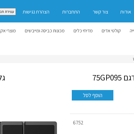
אודות
צור קשר
התחברות
הצהרת נגישות
עצירת תנו
יה
קולטי אדים
מדיחי כלים
מכונות כביסה ומייבשים
מוצרי אקל
גל
מק"ט
6752
מוצר