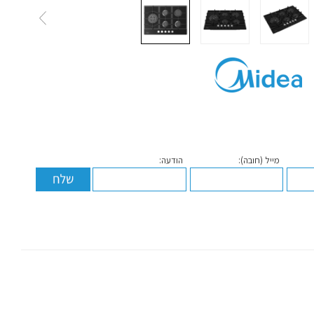
מייל (חובה):
הודעה: