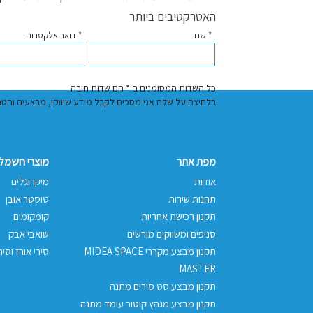
האטרקטיבים ביותר
* שם
* דואר אלקטרוני
כל השדות המסומנים ב-* הם שדות חובה
בלחיצה על שלח אני מסכים לקבל מידע שיווקי, מבצעים והטבות באמצעות דוא"
מפת אתר
מוצרי חשמל 
אודות
מיקרוגלים
תחנות שירות
טוסטר אובן
תקנון רכישת אחריות
קומקומים
סניפים ומשווקים מורשים
שואבי אבק
תקנון מבצע מקררי MIDEA SPACE
סירי אורז וסיר
MASTER
תקנון מבצע סט סירים מתנה
תקנון מבצע מגהץ קיטור עומד מתנה