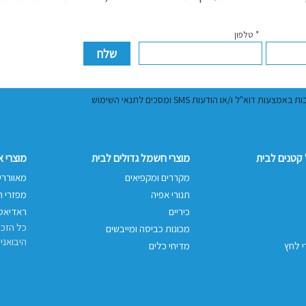
* טלפון
ל ו/או הודעות SMS ומסכים לתנאי השימוש
קטנים לבית
מוצרי חשמל גדולים לבית
מוצרי 
מקררים ומקפיאים
מאווררי
תנורי אפיה
מפזרי ח
כיריים
ראדיאטו
כל הזכו
מכונות כביסה ומייבשים
היבואני
י לחץ
מדיחי כלים