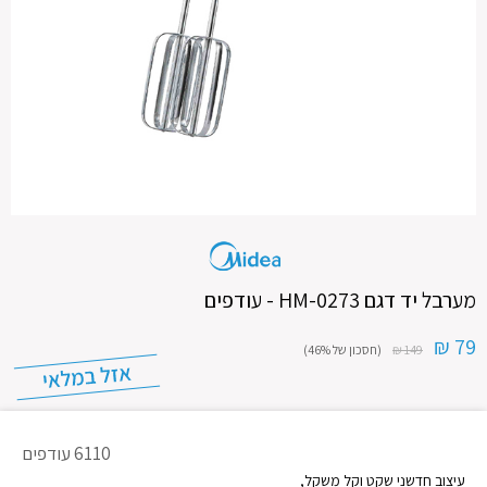
מערבל יד דגם HM-0273 - עודפים
79 ₪
149 ₪
(חסכון של 46%)
מק"ט
6110 עודפים
מוצר
עיצוב חדשני שקט וקל משקל,