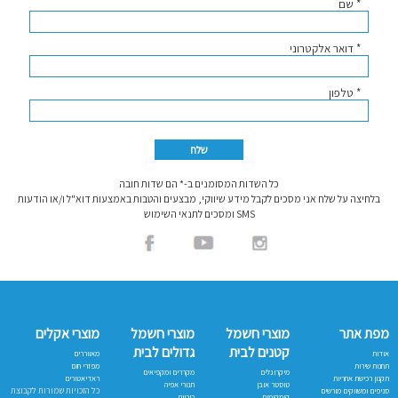
* שם
* דואר אלקטרוני
* טלפון
כל השדות המסומנים ב-* הם שדות חובה
בלחיצה על שלח אני מסכים לקבל מידע שיווקי, מבצעים והטבות באמצעות דוא"ל ו/או הודעות
SMS ומסכים לתנאי השימוש
מפת אתר
מוצרי חשמל
מוצרי חשמל
מוצרי אקלים
קטנים לבית
גדולים לבית
אודות
מאווררים
תחנות שירות
מפזרי חום
מיקרוגלים
מקררים ומקפיאים
תקנון רכישת אחריות
ראדיאטורים
טוסטר אובן
תנורי אפיה
כל הזכויות שמורות לקבוצת
סניפים ומשווקים מורשים
קומקומים
כיריים