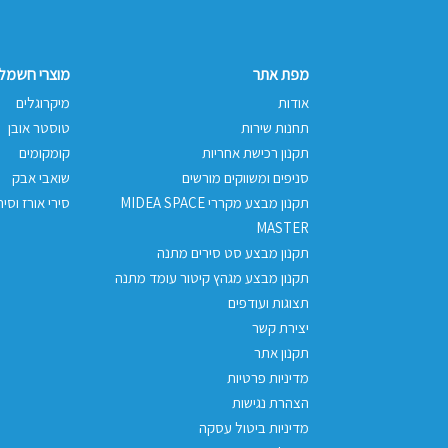
מפת אתר
מוצרי חשמל 
אודות
מיקרוגלים
תחנות שירות
טוסטר אובן
תקנון רכישת אחריות
קומקומים
סניפים ומשווקים מורשים
שואבי אבק
תקנון מבצע מקררי MIDEA SPACE
סירי אורז וסיר
MASTER
תקנון מבצע סט סירים מתנה
תקנון מבצע מגהץ קיטור עומד מתנה
תצוגות ועודפים
יצירת קשר
תקנון אתר
מדיניות פרטיות
הצהרת נגישות
מדיניות ביטול עסקה