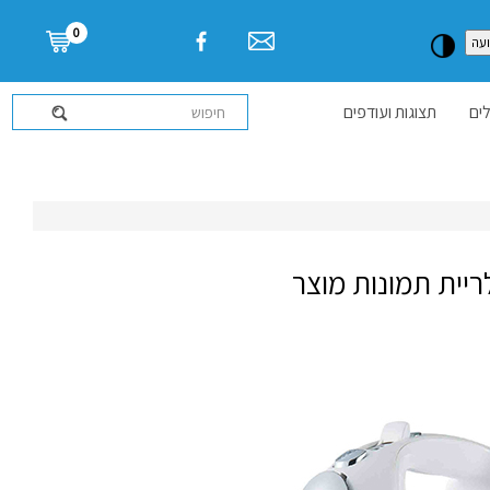
דלג לתוכן העמוד
0
עה
ים
תצוגות ועודפים
ריית תמונות מוצר