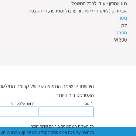
תא אחסון ייעודי לכבל החשמל
אביזרים נלווים: ווי לישה, ווי ערבול ומטרפה, ווי הקצפה
גימור
לבן
הספק
300 W
הירשמו לרשימת התפוצה של של קבוצת המילטון ו
האטרקטיבים ביותר
* שם
* דואר אלקטרוני
כל השדות המסומנים ב-* הם שדות חובה
בלחיצה על שלח אני מסכים לקבל מידע שיווקי, מבצעים והטבות באמצעות דוא"