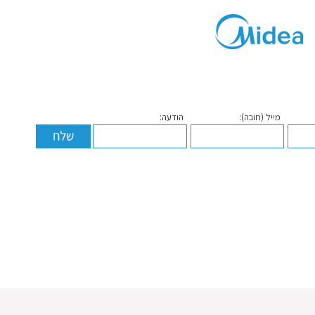
מייל (חובה):
הודעה: