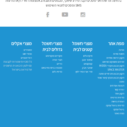
בלחיצה על שלח אני מסכים לקבל מידע שיווקי, מבצעים והטבות באמצעות דוא"ל ו/או הודעות
SMS ומסכים לתנאי השימוש
מפת אתר
מוצרי חשמל
מוצרי חשמל
מוצרי אקלים
קטנים לבית
גדולים לבית
אודות
מאווררים
תחנות שירות
מפזרי חום
מיקרוגלים
מקררים ומקפיאים
תקנון רכישת אחריות
ראדיאטורים
טוסטר אובן
תנורי אפיה
כל הזכויות שמורות לקבוצת
סניפים ומשווקים מורשים
קומקומים
כיריים
המילטון היבואנית הרשמית
תקנון מבצע מקררי MIDEA
שואבי אבק
מכונות כביסה ומייבשים
של מידאה בישראל
SPACE MASTER
סירי אורז וסירי לחץ
מדיחי כלים
תקנון מבצע סט סירים מתנה
תקנון מבצע מגהץ קיטור עומד
מתנה
תצוגות ועודפים
יצירת קשר
תקנון אתר
מדיניות פרטיות
הצהרת נגישות
מדיניות ביטול עסקה
ביטול עסקה
מפת האתר