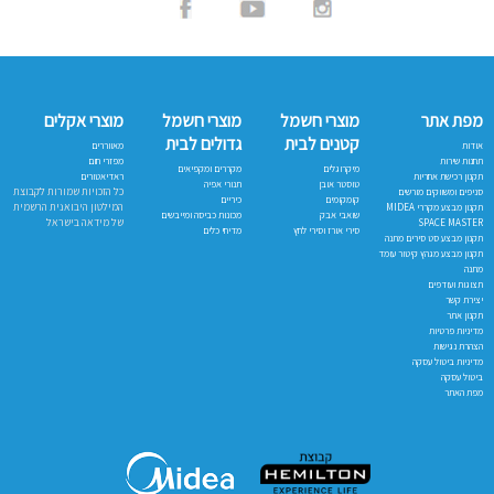
מפת אתר
מוצרי חשמל
מוצרי חשמל
מוצרי אקלים
קטנים לבית
גדולים לבית
אודות
מאווררים
תחנות שירות
מפזרי חום
מיקרוגלים
מקררים ומקפיאים
תקנון רכישת אחריות
ראדיאטורים
טוסטר אובן
תנורי אפיה
כל הזכויות שמורות לקבוצת
סניפים ומשווקים מורשים
קומקומים
כיריים
המילטון היבואנית הרשמית
תקנון מבצע מקררי MIDEA
שואבי אבק
מכונות כביסה ומייבשים
של מידאה בישראל
SPACE MASTER
סירי אורז וסירי לחץ
מדיחי כלים
תקנון מבצע סט סירים מתנה
תקנון מבצע מגהץ קיטור עומד
מתנה
תצוגות ועודפים
יצירת קשר
תקנון אתר
מדיניות פרטיות
הצהרת נגישות
מדיניות ביטול עסקה
ביטול עסקה
מפת האתר