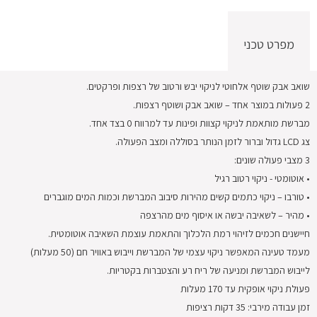
מפרט טכני
שואב אבק שוטף אלחוטי לניקוי יבש ורטוב של רצפות ופרקטים.
2 פעולות במוצר אחד – שואב אבק ושוטף רצפות.
מברשת מותאמת לניקוי קצוות ופינות עד למרווח 0 בצד אחד.
צג LCD גדול וברור לזמן הנותר בסוללה ומצב הפעולה.
3 מצבי פעולה שונים:
• אוטומטי - ניקוי רטוב רגיל
• טורבו – ניקוי כתמים קשים מהירות סיבוב המברשת וכמות המים מוגברים
• מהיר – לשאיבה יבשה או איסוף מים מהרצפה
חיישנים חכמים לזיהוי רמת הלכלוך והתאמת עוצמת השאיבה אוטומטית.
מעמד טעינה המאפשר ניקוי עצמי של המברשת וייבוש באוויר חם (50 מעלות)
לייבוש המברשת ומניעה של ריח רע והצטברות בקטריות.
פעולת ניקוי אופקית עד 170 מעלות
זמן עבודה מירבי: 35 דקות רציפות