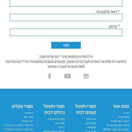
* דואר אלקטרוני
* טלפון
כל השדות המסומנים ב-* הם שדות חובה
בלחיצה על שלח אני מסכים לקבל מידע שיווקי, מבצעים והטבות באמצעות דוא"ל ו/או הודעות
SMS ומסכים לתנאי השימוש
מפת אתר
מוצרי חשמל
מוצרי חשמל
מוצרי אקלים
קטנים לבית
גדולים לבית
אודות
מאווררים
תחנות שירות
מפזרי חום
מיקרוגלים
מקררים ומקפיאים
תקנון רכישת אחריות
ראדיאטורים
טוסטר אובן
תנורי אפיה
כל הזכויות שמורות לקבוצת
סניפים ומשווקים מורשים
קומקומים
כיריים
המילטון היבואנית הרשמית
תקנון מבצע מקררי MIDEA
שואבי אבק
מכונות כביסה ומייבשים