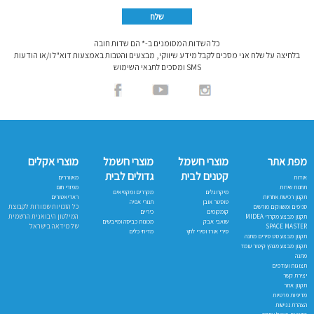
כל השדות המסומנים ב-* הם שדות חובה
בלחיצה על שלח אני מסכים לקבל מידע שיווקי, מבצעים והטבות באמצעות דוא"ל ו/או הודעות
SMS ומסכים לתנאי השימוש
מפת אתר
מוצרי חשמל
מוצרי חשמל
מוצרי אקלים
קטנים לבית
גדולים לבית
אודות
מאווררים
תחנות שירות
מפזרי חום
מיקרוגלים
מקררים ומקפיאים
תקנון רכישת אחריות
ראדיאטורים
טוסטר אובן
תנורי אפיה
כל הזכויות שמורות לקבוצת
סניפים ומשווקים מורשים
קומקומים
כיריים
המילטון היבואנית הרשמית
תקנון מבצע מקררי MIDEA
שואבי אבק
מכונות כביסה ומייבשים
של מידאה בישראל
SPACE MASTER
סירי אורז וסירי לחץ
מדיחי כלים
תקנון מבצע סט סירים מתנה
תקנון מבצע מגהץ קיטור עומד
מתנה
תצוגות ועודפים
יצירת קשר
תקנון אתר
מדיניות פרטיות
הצהרת נגישות