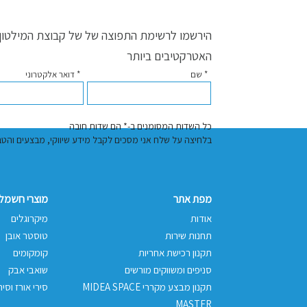
הירשמו לרשימת התפוצה של של קבוצת המילטון ו
האטרקטיבים ביותר
* שם
* דואר אלקטרוני
כל השדות המסומנים ב-* הם שדות חובה
בלחיצה על שלח אני מסכים לקבל מידע שיווקי, מבצעים והטבות באמצעות דוא"
מפת אתר
מוצרי חשמל 
אודות
מיקרוגלים
תחנות שירות
טוסטר אובן
תקנון רכישת אחריות
קומקומים
סניפים ומשווקים מורשים
שואבי אבק
תקנון מבצע מקררי MIDEA SPACE
סירי אורז וסיר
MASTER