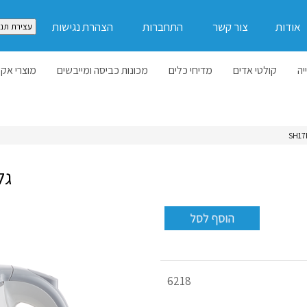
אודות
צור קשר
התחברות
הצהרת נגישות
עצירת תנו
יה
קולטי אדים
מדיחי כלים
מכונות כביסה ומייבשים
מוצרי אקל
גל
מק"ט
6218
מוצר