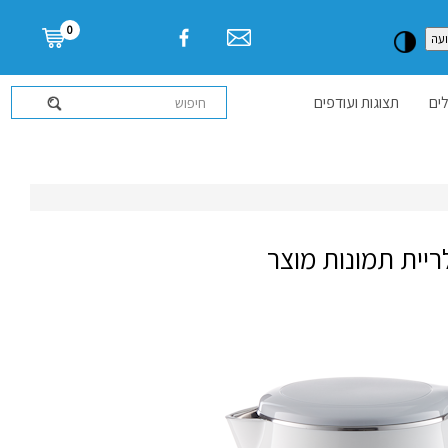
דלג לתוכן העמוד
0
עה
ים
תצוגות ועודפים
ריית תמונות מוצר