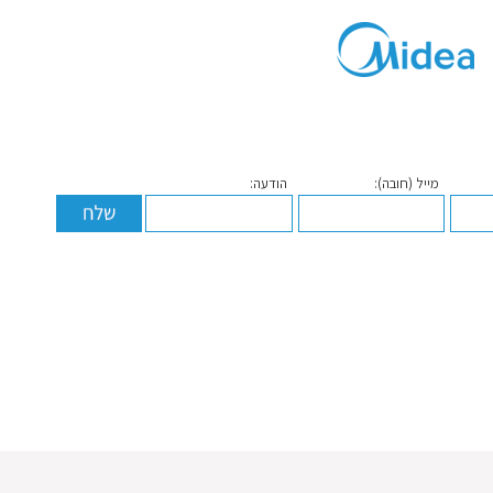
מייל (חובה):
הודעה: