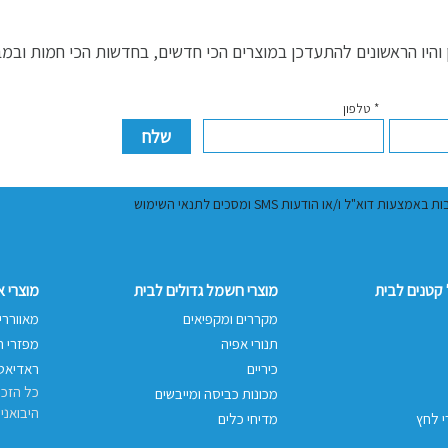
היו הראשונים להתעדכן במוצרים הכי חדשים, בחדשות הכי חמות ובמ
* טלפון
ל ו/או הודעות SMS ומסכים לתנאי השימוש
קטנים לבית
מוצרי חשמל גדולים לבית
מוצרי 
מקררים ומקפיאים
מאווררי
תנורי אפיה
מפזרי ח
כיריים
ראדיאטו
כל הזכו
מכונות כביסה ומייבשים
היבואני
י לחץ
מדיחי כלים