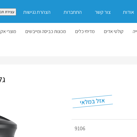
אודות
צור קשר
התחברות
הצהרת נגישות
עצירת תנו
יה
קולטי אדים
מדיחי כלים
מכונות כביסה ומייבשים
מוצרי אקל
גל
מק"ט
9106
מוצר