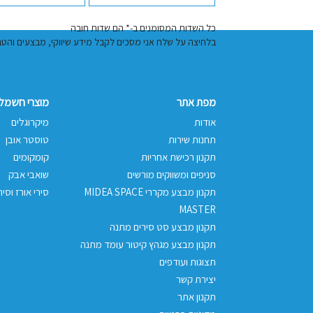
כל השדות המסומנים ב-* הם שדות חובה
בלחיצה על שלח אני מסכים לקבל מידע שיווקי, מבצעים והטבות באמצעות דוא"
מפת אתר
מוצרי חשמל 
אודות
מיקרוגלים
תחנות שירות
טוסטר אובן
תקנון רכישת אחריות
קומקומים
סניפים ומשווקים מורשים
שואבי אבק
תקנון מבצע מקררי MIDEA SPACE
סירי אורז וסיר
MASTER
תקנון מבצע סט סירים מתנה
תקנון מבצע מגהץ קיטור עומד מתנה
תצוגות ועודפים
יצירת קשר
תקנון אתר