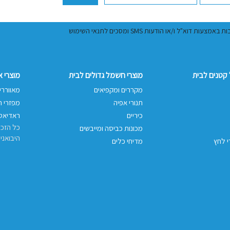
ל ו/או הודעות SMS ומסכים לתנאי השימוש
קטנים לבית
מוצרי חשמל גדולים לבית
מוצרי 
מקררים ומקפיאים
מאווררי
תנורי אפיה
מפזרי ח
כיריים
ראדיאטו
כל הזכו
מכונות כביסה ומייבשים
היבואני
י לחץ
מדיחי כלים