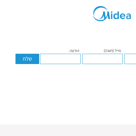
מייל (חובה):
הודעה: