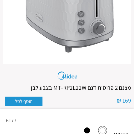
מצנם 2 פרוסות דגם MT-RP2L22W בצבע לבן
169 ₪
מק"ט
6177
מוצר
צבעים