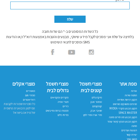
כל השדות המסומנים ב-* הם שדות חובה
בלחיצה על שלח אני מסכים לקבל מידע שיווקי, מבצעים והטבות באמצעות דוא"ל ו/או הודעות
SMS ומסכים לתנאי השימוש
מפת אתר
מוצרי חשמל
מוצרי חשמל
מוצרי אקלים
קטנים לבית
גדולים לבית
אודות
מאווררים
תחנות שירות
מפזרי חום
מיקרוגלים
מקררים ומקפיאים
תקנון רכישת אחריות
ראדיאטורים
טוסטר אובן
תנורי אפיה
כל הזכויות שמורות לקבוצת
סניפים ומשווקים מורשים
קומקומים
כיריים
המילטון היבואנית הרשמית
תקנון מבצע מקררי MIDEA
שואבי אבק
מכונות כביסה ומייבשים
של מידאה בישראל
SPACE MASTER
סירי אורז וסירי לחץ
מדיחי כלים
תקנון מבצע סט סירים מתנה
תקנון מבצע מגהץ קיטור עומד
מתנה
תצוגות ועודפים
יצירת קשר
תקנון אתר