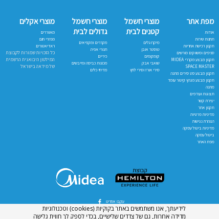
מפת אתר
מוצרי חשמל
מוצרי חשמל
מוצרי אקלים
קטנים לבית
גדולים לבית
אודות
מאווררים
תחנות שירות
מפזרי חום
מיקרוגלים
מקררים ומקפיאים
תקנון רכישת אחריות
ראדיאטורים
טוסטר אובן
תנורי אפיה
כל הזכויות שמורות לקבוצת
סניפים ומשווקים מורשים
קומקומים
כיריים
המילטון היבואנית הרשמית
תקנון מבצע מקררי MIDEA
שואבי אבק
מכונות כביסה ומייבשים
של מידאה בישראל
SPACE MASTER
סירי אורז וסירי לחץ
מדיחי כלים
תקנון מבצע סט סירים מתנה
תקנון מבצע מגהץ קיטור עומד
מתנה
תצוגות ועודפים
יצירת קשר
תקנון אתר
מדיניות פרטיות
הצהרת נגישות
מדיניות ביטול עסקה
ביטול עסקה
מפת האתר
עקבו אחרינו
לידיעתך, אנו משתמשים באתר בקוקיות (cookies) וטכנולוגיות
מדידה אחרות, גם של צדדים שלישיים, בכדי לספק לך חווית גלישה