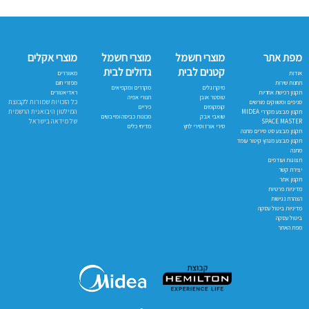
מפת אתר
מוצרי חשמל
מוצרי חשמל
מוצרי אקלים
קטנים לבית
גדולים לבית
אודות
מאווררים
תחנות שירות
מפזרי חום
מיקרוגלים
מקררים ומקפיאים
תקנון רכישת אחריות
ראדיאטורים
טוסטר אובן
תנורי אפיה
כל הזכויות שמורות לקבוצת
סניפים ומשווקים מורשים
קומקומים
כיריים
המילטון היבואנית הרשמית
תקנון מבצע מקררי MIDEA
שואבי אבק
מכונות כביסה ומייבשים
של מידאה בישראל
SPACE MASTER
סירי אורז וסירי לחץ
מדיחי כלים
תקנון מבצע סט סירים מתנה
תקנון מבצע מגהץ קיטור עומד
מתנה
תצוגות ועודפים
יצירת קשר
תקנון אתר
מדיניות פרטיות
הצהרת נגישות
מדיניות ביטול עסקה
ביטול עסקה
מפת האתר