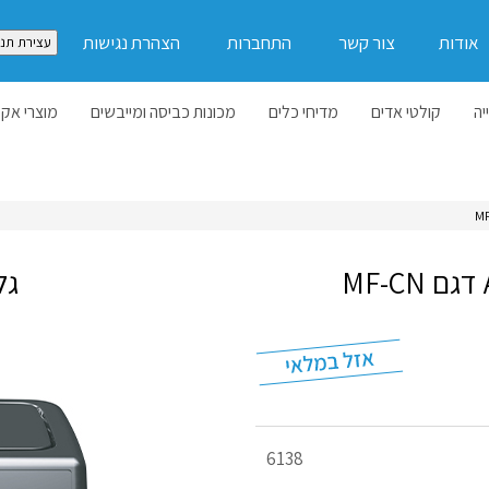
אודות
צור קשר
התחברות
הצהרת נגישות
עצירת תנו
יה
קולטי אדים
מדיחי כלים
מכונות כביסה ומייבשים
מוצרי אקל
גל
מק"ט
6138
מוצר