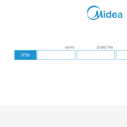
מייל (חובה):
הודעה: