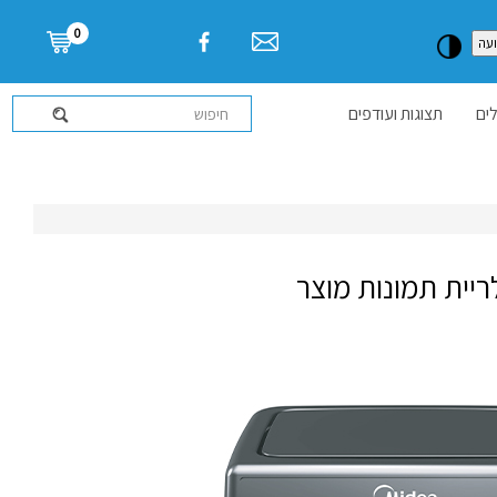
דלג לתוכן העמוד
0
עה
ים
תצוגות ועודפים
ריית תמונות מוצר