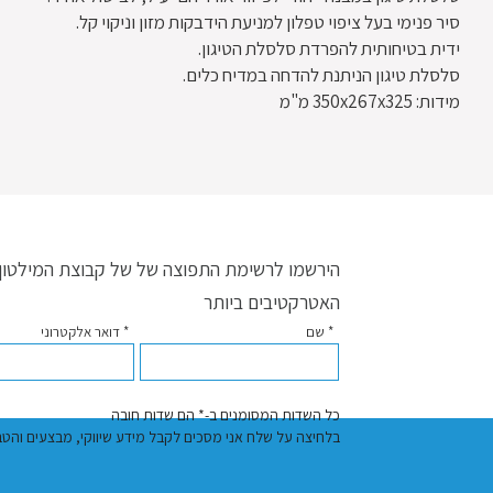
סיר פנימי בעל ציפוי טפלון למניעת הידבקות מזון וניקוי קל.
ידית בטיחותית להפרדת סלסלת הטיגון.
סלסלת טיגון הניתנת להדחה במדיח כלים.
מידות: 350x267x325 מ"מ
הירשמו לרשימת התפוצה של של קבוצת המילטון ו
האטרקטיבים ביותר
* שם
* דואר אלקטרוני
כל השדות המסומנים ב-* הם שדות חובה
בלחיצה על שלח אני מסכים לקבל מידע שיווקי, מבצעים והטבות באמצעות דוא"