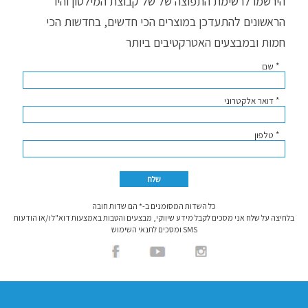
הירשמו לרשימת התפוצה של של קבוצת המילטון והיו
הראשונים להתעדכן במוצרים הכי חדשים, בחדשות הכי
חמות ובמבצעים האטרקטיבים ביותר
* שם
* דואר אלקטרוני
* טלפון
כל השדות המסומנים ב-* הם שדות חובה
בלחיצה על שלח אני מסכים לקבל מידע שיווקי, מבצעים והטבות באמצעות דוא"ל ו/או הודעות
SMS ומסכים לתנאי השימוש