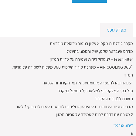
לתקנון
מפרט טכני
מקרר 2 דלתות מקפיא עליון בגימור נירוסטה מוברשת
מדחס אינברטר שקט, יעיל וחסכוני בחשמל
Fresh Filter – לניטרול ריחות ושמירה על טריות המזון.
˚360 AIR COOLING – מערכת קירור היקפית 360 מעלות לשמירה על טריות
המזון.
NO FROST להפשרה אוטומטית של תאי הקירור וההקפאה
פנל בקרה אלקטרוני לשליטה על הטמפ' במקרר
תאורת LED בתא הקירור
מדפי זכוכית איכותיים ותאי איחסון גדולים בדלת המתאימים לבקבוקי 2 ליטר
2 מגירת עם בקרת לחות לשמירה על טריות המזון
דירוג אנרגטי
E