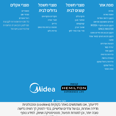
מפת אתר
מוצרי חשמל
מוצרי חשמל
מוצרי אקלים
קטנים לבית
גדולים לבית
אודות
מאווררים
תחנות שירות
מפזרי חום
מיקרוגלים
מקררים ומקפיאים
תקנון רכישת אחריות
ראדיאטורים
טוסטר אובן
תנורי אפיה
כל הזכויות שמורות לקבוצת
סניפים ומשווקים מורשים
קומקומים
כיריים
המילטון היבואנית הרשמית
תקנון מבצע מקררי MIDEA
שואבי אבק
מכונות כביסה ומייבשים
של מידאה בישראל
SPACE MASTER
סירי אורז וסירי לחץ
מדיחי כלים
תקנון מבצע סט סירים מתנה
תקנון מבצע מגהץ קיטור עומד
מתנה
תצוגות ועודפים
יצירת קשר
תקנון אתר
מדיניות פרטיות
הצהרת נגישות
מדיניות ביטול עסקה
ביטול עסקה
מפת האתר
עקבו אחרינו
לידיעתך, אנו משתמשים באתר בקוקיות (cookies) וטכנולוגיות
מדידה אחרות, גם של צדדים שלישיים, בכדי לספק לך חווית גלישה
טובה יותר, וכן למטרות תפעול, סטטיסטיקה ושיווק. למידע נוסף