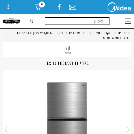
0
דף הבית
>
מקררים ומקפיאים
>
מקררים
>
מקרר NF מקפיא עליון 338 ליטר דגם
MDRT489MTL46D
גלריית תמונות מוצר