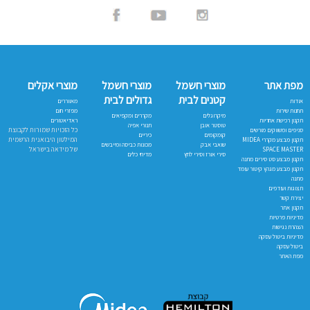
מפת אתר
מוצרי חשמל
מוצרי חשמל
מוצרי אקלים
קטנים לבית
גדולים לבית
אודות
מאווררים
תחנות שירות
מפזרי חום
מיקרוגלים
מקררים ומקפיאים
תקנון רכישת אחריות
ראדיאטורים
טוסטר אובן
תנורי אפיה
כל הזכויות שמורות לקבוצת
סניפים ומשווקים מורשים
קומקומים
כיריים
המילטון היבואנית הרשמית
תקנון מבצע מקררי MIDEA
שואבי אבק
מכונות כביסה ומייבשים
של מידאה בישראל
SPACE MASTER
סירי אורז וסירי לחץ
מדיחי כלים
תקנון מבצע סט סירים מתנה
תקנון מבצע מגהץ קיטור עומד
מתנה
תצוגות ועודפים
יצירת קשר
תקנון אתר
מדיניות פרטיות
הצהרת נגישות
מדיניות ביטול עסקה
ביטול עסקה
מפת האתר