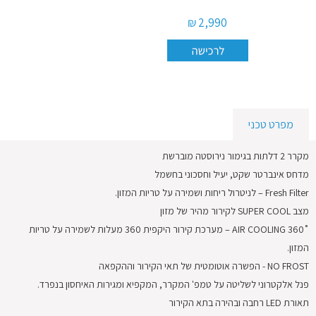
באיסוף
מוצר
2,990 ₪
ישן
בכפוף
לתקנון
מפרט טכני
מקרר 2 דלתות בגימור נירוסטה מוברשת
מדחס אינברטר שקט, יעיל וחסכוני בחשמל
Fresh Filter – לניטרול ריחות ושמירה על טריות המזון.
מצב SUPER COOL לקירור מהיר של מזון
˚AIR COOLING 360 – מערכת קירור היקפית 360 מעלות לשמירה על טריות
המזון.
NO FROST - הפשרה אוטומטית של תאי הקירור וההקפאה
פנל אלקטרוני לשליטה על טמפ' המקרר, המקפיא ומגירות האיחסון בנפרד.
תאורת LED רחבה ובהירה בתא הקירור