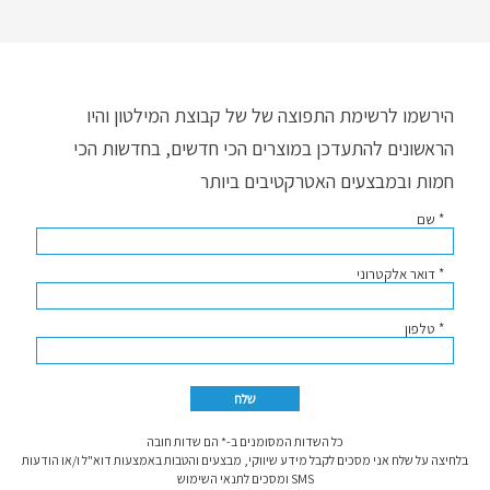
הירשמו לרשימת התפוצה של של קבוצת המילטון והיו
הראשונים להתעדכן במוצרים הכי חדשים, בחדשות הכי
חמות ובמבצעים האטרקטיבים ביותר
* שם
* דואר אלקטרוני
* טלפון
כל השדות המסומנים ב-* הם שדות חובה
בלחיצה על שלח אני מסכים לקבל מידע שיווקי, מבצעים והטבות באמצעות דוא"ל ו/או הודעות
SMS ומסכים לתנאי השימוש