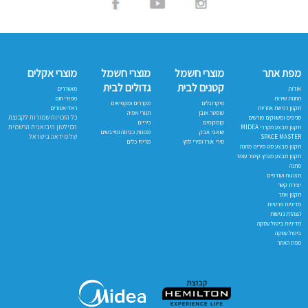
מפת אתר
מוצרי חשמל
מוצרי חשמל
מוצרי אקלים
קטנים לבית
גדולים לבית
אודות
מאווררים
תחנות שירות
מפזרי חום
מיקרוגלים
מקררים ומקפיאים
תקנון רכישת אחריות
ראדיאטורים
טוסטר אובן
תנורי אפיה
כל הזכויות שמורות לקבוצת
סניפים ומשווקים מורשים
קומקומים
כיריים
המילטון היבואנית הרשמית
תקנון מבצע מקררי MIDEA
שואבי אבק
מכונות כביסה ומייבשים
של מידאה בישראל
SPACE MASTER
סירי אורז וסירי לחץ
מדיחי כלים
תקנון מבצע סט סירים מתנה
תקנון מבצע מגהץ קיטור עומד
מתנה
תצוגות ועודפים
יצירת קשר
תקנון אתר
מדיניות פרטיות
הצהרת נגישות
מדיניות ביטול עסקה
ביטול עסקה
מפת האתר