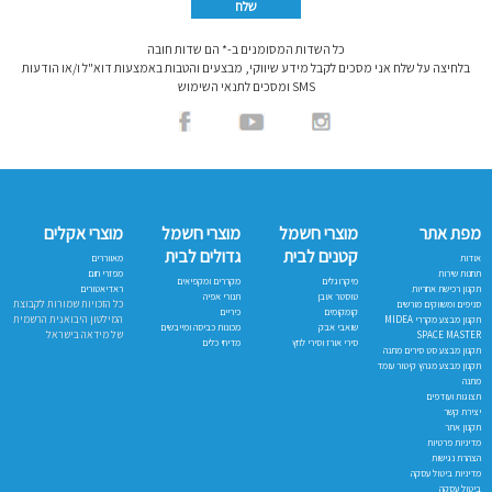
כל השדות המסומנים ב-* הם שדות חובה
בלחיצה על שלח אני מסכים לקבל מידע שיווקי, מבצעים והטבות באמצעות דוא"ל ו/או הודעות
SMS ומסכים לתנאי השימוש
מפת אתר
מוצרי חשמל
מוצרי חשמל
מוצרי אקלים
קטנים לבית
גדולים לבית
אודות
מאווררים
תחנות שירות
מפזרי חום
מיקרוגלים
מקררים ומקפיאים
תקנון רכישת אחריות
ראדיאטורים
טוסטר אובן
תנורי אפיה
כל הזכויות שמורות לקבוצת
סניפים ומשווקים מורשים
קומקומים
כיריים
המילטון היבואנית הרשמית
תקנון מבצע מקררי MIDEA
שואבי אבק
מכונות כביסה ומייבשים
של מידאה בישראל
SPACE MASTER
סירי אורז וסירי לחץ
מדיחי כלים
תקנון מבצע סט סירים מתנה
תקנון מבצע מגהץ קיטור עומד
מתנה
תצוגות ועודפים
יצירת קשר
תקנון אתר
מדיניות פרטיות
הצהרת נגישות
מדיניות ביטול עסקה
ביטול עסקה