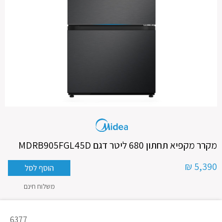
מקרר מקפיא תחתון 680 ליטר דגם MDRB905FGL45D
5,390 ₪
משלוח חינם
מק"ט
6377