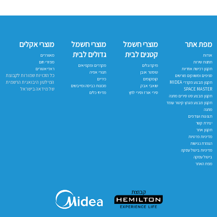
מפת אתר
מוצרי חשמל
מוצרי חשמל
מוצרי אקלים
קטנים לבית
גדולים לבית
אודות
מאווררים
תחנות שירות
מפזרי חום
מיקרוגלים
מקררים ומקפיאים
תקנון רכישת אחריות
ראדיאטורים
טוסטר אובן
תנורי אפיה
כל הזכויות שמורות לקבוצת
סניפים ומשווקים מורשים
קומקומים
כיריים
המילטון היבואנית הרשמית
תקנון מבצע מקררי MIDEA
שואבי אבק
מכונות כביסה ומייבשים
של מידאה בישראל
SPACE MASTER
סירי אורז וסירי לחץ
מדיחי כלים
תקנון מבצע סט סירים מתנה
תקנון מבצע מגהץ קיטור עומד
מתנה
תצוגות ועודפים
יצירת קשר
תקנון אתר
מדיניות פרטיות
הצהרת נגישות
מדיניות ביטול עסקה
ביטול עסקה
מפת האתר