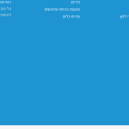
כיריים
ראדיאטו
כל הזכו
מכונות כביסה ומייבשים
היבואני
י לחץ
מדיחי כלים