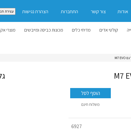
אודות
צור קשר
התחברות
הצהרת נגישות
עצירת תנו
יה
קולטי אדים
מדיחי כלים
מכונות כביסה ומייבשים
מוצרי אקל
M7 E
גל
משלוח חינם
מק"ט
6927