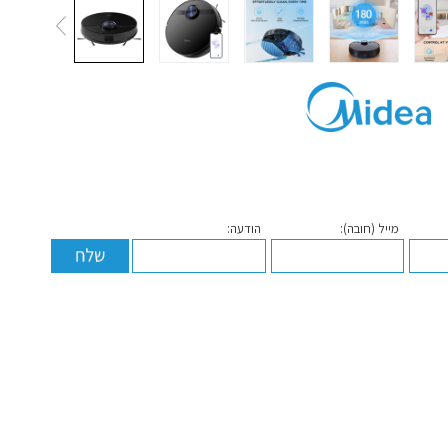
מייל (חובה):
הודעה: