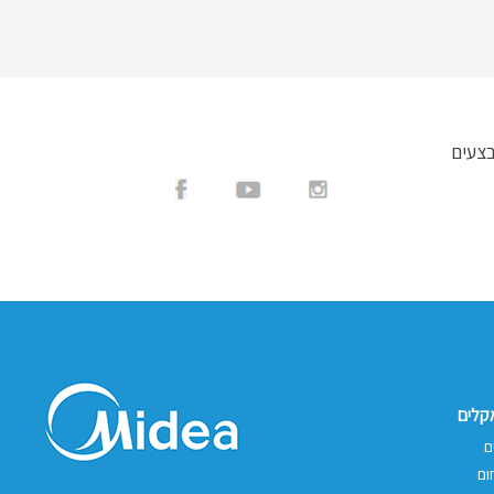
בצעים
אקלים
ם
ום