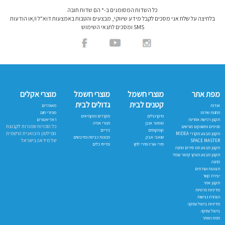
כל השדות המסומנים ב-* הם שדות חובה
בלחיצה על שלח אני מסכים לקבל מידע שיווקי, מבצעים והטבות באמצעות דוא"ל ו/או הודעות
SMS ומסכים לתנאי השימוש
מפת אתר
מוצרי חשמל
מוצרי חשמל
מוצרי אקלים
קטנים לבית
גדולים לבית
אודות
מאווררים
תחנות שירות
מפזרי חום
מיקרוגלים
מקררים ומקפיאים
תקנון רכישת אחריות
ראדיאטורים
טוסטר אובן
תנורי אפיה
כל הזכויות שמורות לקבוצת
סניפים ומשווקים מורשים
קומקומים
כיריים
המילטון היבואנית הרשמית
תקנון מבצע מקררי MIDEA
שואבי אבק
מכונות כביסה ומייבשים
של מידאה בישראל
SPACE MASTER
סירי אורז וסירי לחץ
מדיחי כלים
תקנון מבצע סט סירים מתנה
תקנון מבצע מגהץ קיטור עומד
מתנה
תצוגות ועודפים
יצירת קשר
תקנון אתר
מדיניות פרטיות
הצהרת נגישות
מדיניות ביטול עסקה
ביטול עסקה
מפת האתר