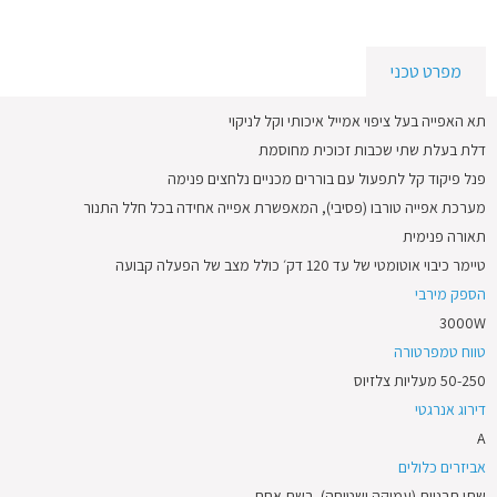
מפרט טכני
תא האפייה בעל ציפוי אמייל איכותי וקל לניקוי
דלת בעלת שתי שכבות זכוכית מחוסמת
פנל פיקוד קל לתפעול עם בוררים מכניים נלחצים פנימה
מערכת אפייה טורבו (פסיבי), המאפשרת אפייה אחידה בכל חלל התנור
תאורה פנימית
טיימר כיבוי אוטומטי של עד 120 דק׳ כולל מצב של הפעלה קבועה
הספק מירבי
3000W
טווח טמפרטורה
50-250 מעליות צלזיוס
דירוג אנרגטי
A
אביזרים כלולים
שתי תבניות (עמוקה ושטוחה), רשת אחת