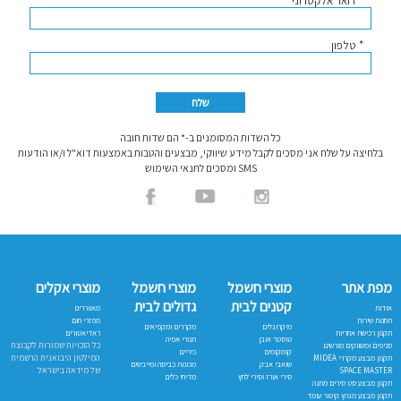
* דואר אלקטרוני
* טלפון
כל השדות המסומנים ב-* הם שדות חובה
בלחיצה על שלח אני מסכים לקבל מידע שיווקי, מבצעים והטבות באמצעות דוא"ל ו/או הודעות
SMS ומסכים לתנאי השימוש
מפת אתר
מוצרי חשמל
מוצרי חשמל
מוצרי אקלים
קטנים לבית
גדולים לבית
אודות
מאווררים
תחנות שירות
מפזרי חום
מיקרוגלים
מקררים ומקפיאים
תקנון רכישת אחריות
ראדיאטורים
טוסטר אובן
תנורי אפיה
כל הזכויות שמורות לקבוצת
סניפים ומשווקים מורשים
קומקומים
כיריים
המילטון היבואנית הרשמית
תקנון מבצע מקררי MIDEA
שואבי אבק
מכונות כביסה ומייבשים
של מידאה בישראל
SPACE MASTER
סירי אורז וסירי לחץ
מדיחי כלים
תקנון מבצע סט סירים מתנה
תקנון מבצע מגהץ קיטור עומד