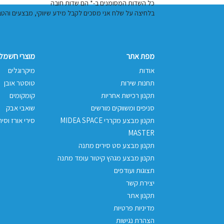
כל השדות המסומנים ב-* הם שדות חובה
בלחיצה על שלח אני מסכים לקבל מידע שיווקי, מבצעים והטבות באמצעות דוא"
מפת אתר
מוצרי חשמל 
אודות
מיקרוגלים
תחנות שירות
טוסטר אובן
תקנון רכישת אחריות
קומקומים
סניפים ומשווקים מורשים
שואבי אבק
תקנון מבצע מקררי MIDEA SPACE
סירי אורז וסיר
MASTER
תקנון מבצע סט סירים מתנה
תקנון מבצע מגהץ קיטור עומד מתנה
תצוגות ועודפים
יצירת קשר
תקנון אתר
מדיניות פרטיות
הצהרת נגישות