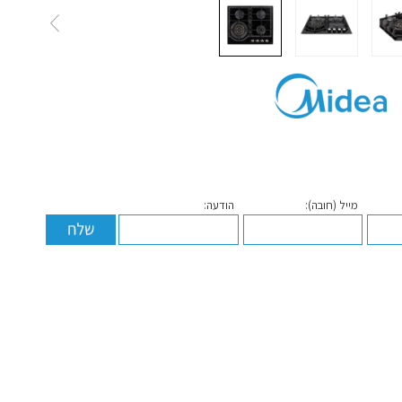
מייל (חובה):
הודעה: