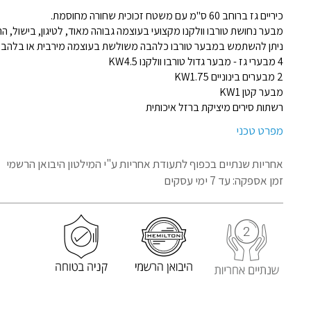
כיריים גז ברוחב 60 ס"מ עם משטח זכוכית שחורה מחוסמת.
מבער נחושת טורבו וולקנו מקצועי בעוצמה גבוהה מאוד, לטיגון, בישול, 
ניתן להשתמש במבער טורבו כלהבה משולשת בעוצמה מירבית או בלהבה
4 מבערי גז - מבער גדול טורבו וולקנו KW4.5
2 מבערים בינוניים KW1.75
מבער קטן KW1
רשתות סירים מיציקת ברזל איכותית
מפרט טכני
אחריות שנתיים בכפוף לתעודת אחריות
ע"י המילטון היבואן הרשמי
זמן אספקה: עד 7 ימי עסקים