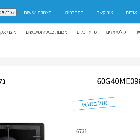
אודות
צור קשר
התחברות
הצהרת נגישות
עצירת תנו
יה
קולטי אדים
מדיחי כלים
מכונות כביסה ומייבשים
מוצרי אקל
גל
מק"ט
6731
מוצר