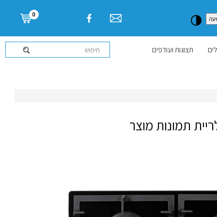
דלג לתוכן העמוד
0
עה
ים
תצוגות ועודפים
ריית תמונות מוצר