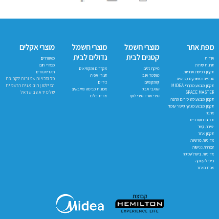
מפת אתר
מוצרי חשמל
מוצרי חשמל
מוצרי אקלים
קטנים לבית
גדולים לבית
אודות
מאווררים
תחנות שירות
מפזרי חום
מיקרוגלים
מקררים ומקפיאים
תקנון רכישת אחריות
ראדיאטורים
טוסטר אובן
תנורי אפיה
כל הזכויות שמורות לקבוצת
סניפים ומשווקים מורשים
קומקומים
כיריים
המילטון היבואנית הרשמית
תקנון מבצע מקררי MIDEA
שואבי אבק
מכונות כביסה ומייבשים
של מידאה בישראל
SPACE MASTER
סירי אורז וסירי לחץ
מדיחי כלים
תקנון מבצע סט סירים מתנה
תקנון מבצע מגהץ קיטור עומד
מתנה
תצוגות ועודפים
יצירת קשר
תקנון אתר
מדיניות פרטיות
הצהרת נגישות
מדיניות ביטול עסקה
ביטול עסקה
מפת האתר