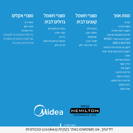
מפת אתר
מוצרי חשמל
מוצרי חשמל
מוצרי אקלים
קטנים לבית
גדולים לבית
אודות
מאווררים
תחנות שירות
מפזרי חום
מיקרוגלים
מקררים ומקפיאים
תקנון רכישת אחריות
ראדיאטורים
טוסטר אובן
תנורי אפיה
כל הזכויות שמורות לקבוצת
סניפים ומשווקים מורשים
קומקומים
כיריים
המילטון היבואנית הרשמית
תקנון מבצע מקררי MIDEA
שואבי אבק
מכונות כביסה ומייבשים
של מידאה בישראל
SPACE MASTER
סירי אורז וסירי לחץ
מדיחי כלים
תקנון מבצע סט סירים מתנה
תקנון מבצע מגהץ קיטור עומד
מתנה
תצוגות ועודפים
יצירת קשר
תקנון אתר
מדיניות פרטיות
הצהרת נגישות
מדיניות ביטול עסקה
ביטול עסקה
מפת האתר
עקבו אחרינו
לידיעתך, אנו משתמשים באתר בקוקיות (cookies) וטכנולוגיות