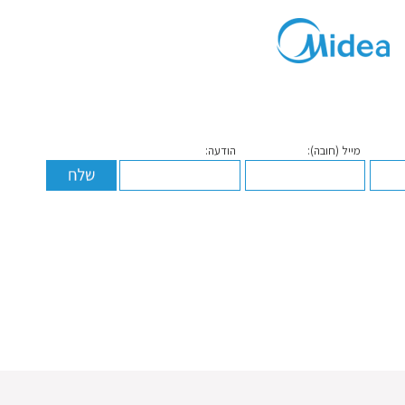
מייל (חובה):
הודעה: