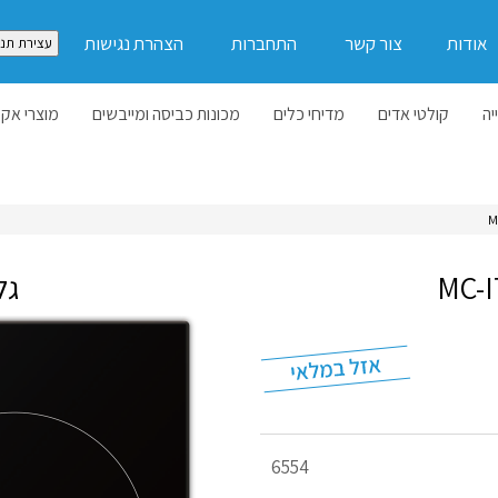
אודות
צור קשר
התחברות
הצהרת נגישות
עצירת תנו
יה
קולטי אדים
מדיחי כלים
מכונות כביסה ומייבשים
מוצרי אקל
גל
מק"ט
6554
מוצר