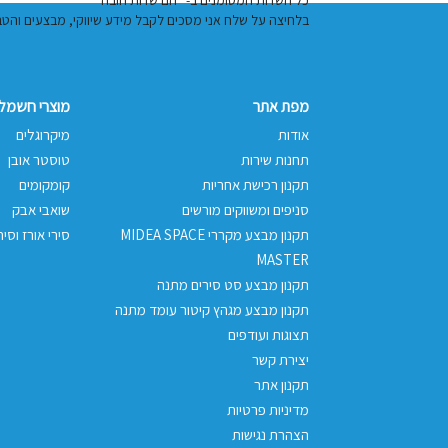
בלחיצה על שלח אני מסכים לקבל מידע שיווקי, מבצעים והטבות באמצעות דוא"
מפת אתר
מוצרי חשמל 
אודות
מיקרוגלים
תחנות שירות
טוסטר אובן
תקנון רכישת אחריות
קומקומים
סניפים ומשווקים מורשים
שואבי אבק
תקנון מבצע מקררי MIDEA SPACE
סירי אורז וסיר
MASTER
תקנון מבצע סט סירים מתנה
תקנון מבצע מגהץ קיטור עומד מתנה
תצוגות ועודפים
יצירת קשר
תקנון אתר
מדיניות פרטיות
הצהרת נגישות